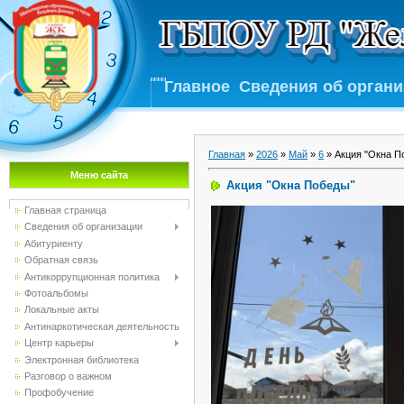
Главное
Сведения об орган
Главная
»
2026
»
Май
»
6
» Акция "Окна П
Меню сайта
Акция "Окна Победы"
Главная страница
Сведения об организации
Абитуриенту
Обратная связь
Антикоррупционная политика
Фотоальбомы
Локальные акты
Антинаркотическая деятельность
Центр карьеры
Электронная библиотека
Разговор о важном
Профобучение