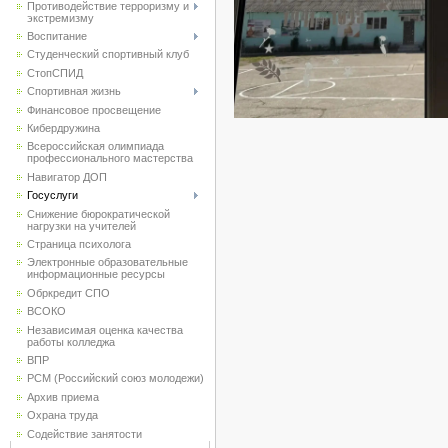
Противодействие терроризму и
экстремизму
Воспитание
Студенческий спортивный клуб
CтопСПИД
Спортивная жизнь
Финансовое просвещение
Кибердружина
Всероссийская олимпиада
профессионального мастерства
Навигатор ДОП
Госуслуги
Снижение бюрократической
нагрузки на учителей
Страница психолога
Электронные образовательные
информационные ресурсы
Обркредит СПО
ВСОКО
Независимая оценка качества
работы колледжа
ВПР
РСМ (Российский союз молодежи)
Архив приема
Охрана труда
Содействие занятости