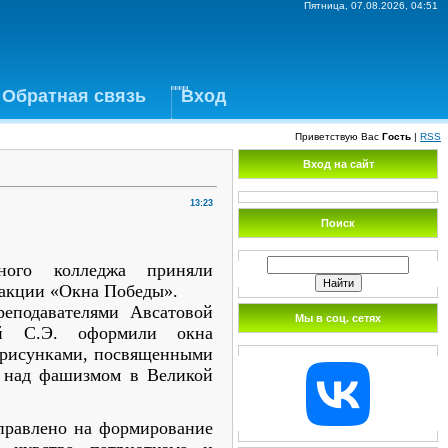
Пятница, 07.08.2026, 04:51
Обратная связь
Вход
Приветствую Вас
Гость
|
RSS
Вход на сайт
13:23
Поиск
жного колледжа приняли
 акции «Окна Победы».
реподавателями Авсатовой
Мы в соц. сетях
ой С.Э. оформили окна
 рисунками, посвященными
а над фашизмом в Великой
правлено на формирование