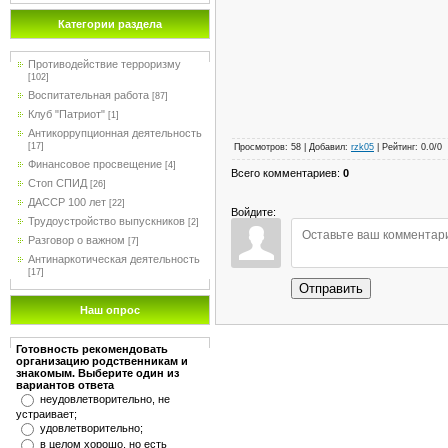
Категории раздела
Противодействие терроризму
[102]
Воспитательная работа
[87]
Клуб "Патриот"
[1]
Антикоррупционная деятельность
[17]
Просмотров
:
58
|
Добавил
:
rzk05
|
Рейтинг
:
0.0
/
0
Финансовое просвещение
[4]
Всего комментариев
:
0
Стоп СПИД
[26]
ДАССР 100 лет
[22]
Войдите:
Трудоустройство выпускников
[2]
Разговор о важном
[7]
Антинаркотическая деятельность
[17]
Отправить
Наш опрос
Готовность рекомендовать
организацию родственникам и
знакомым. Выберите один из
вариантов ответа
неудовлетворительно, не
устраивает;
удовлетворительно;
в целом хорошо, но есть