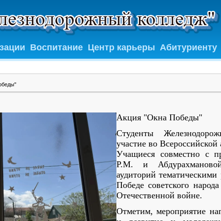
изации
Воспитание
Центр карьеры
Абитуриенту
обеды"
Акция "Окна Победы"
Студенты Железнодоро
участие во Всероссийской
Учащиеся совместно с п
Р.М. и Абдурахманов
аудиторий тематическими
Победе советского народ
Отечественной войне.
Отметим, мероприятие на