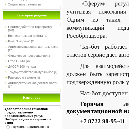
«Сферум» регул
Содействие занятости
учитывая пожелания 
Категории раздела
Одним из таких з
коммуникаций пед
Противодействие терроризму
[102]
Рособрнадзора.
Воспитательная работа
[87]
Клуб "Патриот"
[1]
Чат-бот работае
Антикоррупционная деятельность
[17]
ответов сервис дает авт
Финансовое просвещение
[4]
Стоп СПИД
[26]
Для взаимодейст
ДАССР 100 лет
[22]
Трудоустройство выпускников
должен быть зарегис
[2]
Разговор о важном
[7]
подтвержденную роль у
Антинаркотическая деятельность
[17]
Чат-бот доступен
Наш опрос
Горячая л
Удовлетворение качеством
документационной на
предоставляемых
образовательных услуг.
Выберите один из вариантов
+7 8722 98-95-41
ответ
неудовлетворительно, не