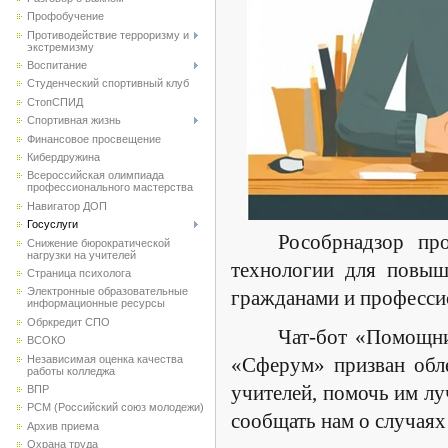
Профобучение
Противодействие терроризму и
экстремизму
Воспитание
Студенческий спортивный клуб
CтопСПИД
Спортивная жизнь
Финансовое просвещение
Кибердружина
Всероссийская олимпиада
профессионального мастерства
Навигатор ДОП
Госуслуги
Рособрнадзор пр
Снижение бюрократической
нагрузки на учителей
технологии для повыш
Страница психолога
Электронные образовательные
гражданами и професси
информационные ресурсы
Обркредит СПО
Чат-бот «Помощни
ВСОКО
Независимая оценка качества
«Сферум» призван обл
работы колледжа
учителей, помочь им лу
ВПР
РСМ (Российский союз молодежи)
сообщать нам о случаях
Архив приема
Охрана труда