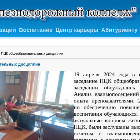
изации
Воспитание
Центр карьеры
Абитуриенту
 ПЦК общеобразовательных дисциплин
ательных дисциплин
19 апреля 2024 года в 
заседание ПЦК общеобраз
заседании обсуждались
Анализ взаимопосещений
опыта преподавателями. 
по обеспечению повыше
воспитания обучающихся. 
актуальные вопросы жизн
ПЦК, были заслушаны выс
отчетом о взаимопосе