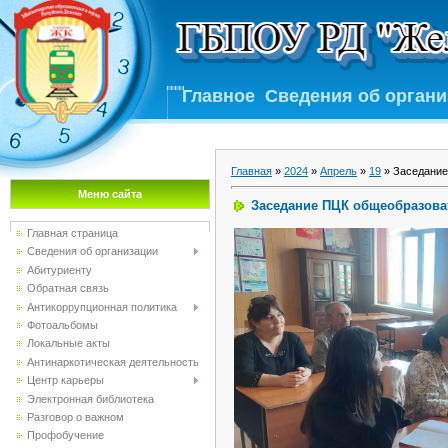
Главное
Сведения об орган
Главная
»
2024
»
Апрель
»
19
» Заседание
Меню сайта
Заседание ПЦК общеобразов
Главная страница
Сведения об организации
Абитуриенту
Обратная связь
Антикоррупционная политика
Фотоальбомы
Локальные акты
Антинаркотическая деятельность
Центр карьеры
Электронная библиотека
Разговор о важном
Профобучение