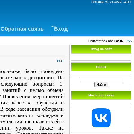
Пятница, 07.08.2026, 11:34
Обратная связь
Вход
Приветствую Вас
Гость
|
RSS
Вход на сайт
15:17
Поиск
колледже было проведено
овательных дисциплин. На
 следующие вопросы: 1.
 занятий с целью обмена
Мы в соц. сетях
2.Проведения мероприятий
ния качества обучения и
В ходе заседания обсудили
едеятельности колледжа и
тупления преподавателей с
щении уроков. Также на