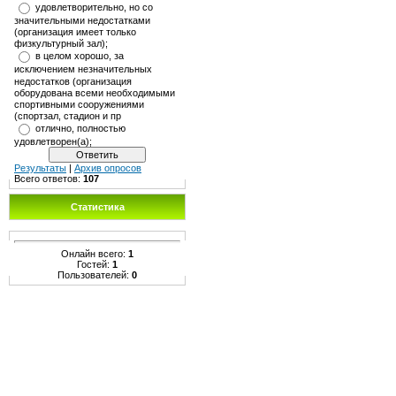
удовлетворительно, но со
значительными недостатками
(организация имеет только
физкультурный зал);
в целом хорошо, за
исключением незначительных
недостатков (организация
оборудована всеми необходимыми
спортивными сооружениями
(спортзал, стадион и пр
отлично, полностью
удовлетворен(а);
Результаты
|
Архив опросов
Всего ответов:
107
Статистика
Онлайн всего:
1
Гостей:
1
Пользователей:
0