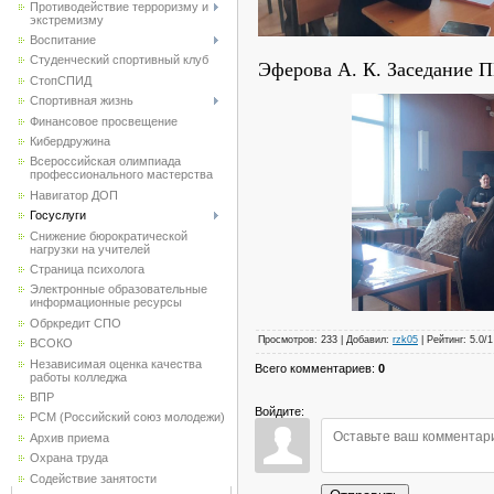
Противодействие терроризму и
экстремизму
Воспитание
Студенческий спортивный клуб
Эферова А. К. Заседание 
CтопСПИД
Спортивная жизнь
Финансовое просвещение
Кибердружина
Всероссийская олимпиада
профессионального мастерства
Навигатор ДОП
Госуслуги
Снижение бюрократической
нагрузки на учителей
Страница психолога
Электронные образовательные
информационные ресурсы
Обркредит СПО
Просмотров
:
233
|
Добавил
:
rzk05
|
Рейтинг
:
5.0
/
1
ВСОКО
Независимая оценка качества
Всего комментариев
:
0
работы колледжа
ВПР
Войдите:
РСМ (Российский союз молодежи)
Архив приема
Охрана труда
Содействие занятости