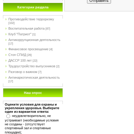
Отправить
Категории раздела
Противодействие терроризму
[102]
Воспитательная работа
[87]
Клуб "Патриот"
[1]
Антикоррупционная деятельность
[17]
Финансовое просвещение
[4]
Стоп СПИД
[26]
ДАССР 100 лет
[22]
Трудоустройство выпускников
[2]
Разговор о важном
[7]
Антинаркотическая деятельность
[17]
Наш опрос
Оцените условия для охраны и
укрепления здоровья. Выберите
один из вариантов ответа:
неудовлетворительно, не
устраивает (необходимые условия
не созданы - (отсутствует
спортивный зал и спортивные
площадки);