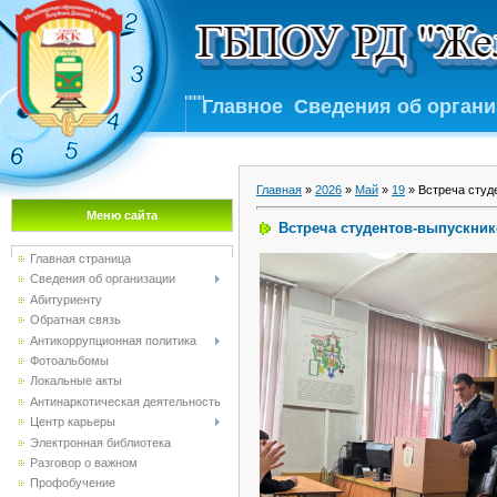
Главное
Сведения об орган
Главная
»
2026
»
Май
»
19
» Встреча студ
Меню сайта
Встреча студентов-выпускник
Главная страница
Сведения об организации
Абитуриенту
Обратная связь
Антикоррупционная политика
Фотоальбомы
Локальные акты
Антинаркотическая деятельность
Центр карьеры
Электронная библиотека
Разговор о важном
Профобучение