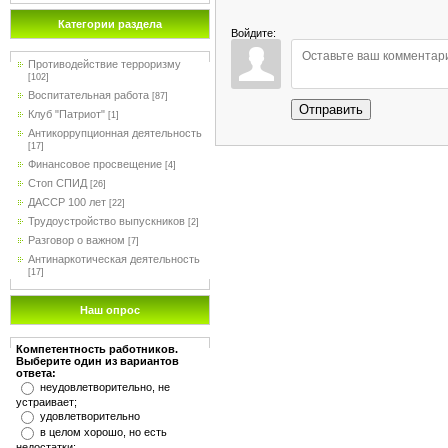
Категории раздела
Войдите:
Противодействие терроризму
[102]
Воспитательная работа
[87]
Отправить
Клуб "Патриот"
[1]
Антикоррупционная деятельность
[17]
Финансовое просвещение
[4]
Стоп СПИД
[26]
ДАССР 100 лет
[22]
Трудоустройство выпускников
[2]
Разговор о важном
[7]
Антинаркотическая деятельность
[17]
Наш опрос
Компетентность работников.
Выберите один из вариантов
ответа:
неудовлетворительно, не
устраивает;
удовлетворительно
в целом хорошо, но есть
недостатки;