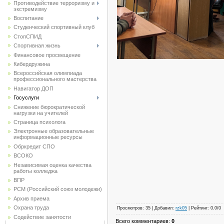
Противодействие терроризму и
экстремизму
Воспитание
Студенческий спортивный клуб
CтопСПИД
Спортивная жизнь
Финансовое просвещение
Кибердружина
Всероссийская олимпиада
профессионального мастерства
Навигатор ДОП
Госуслуги
Снижение бюрократической
нагрузки на учителей
Страница психолога
Электронные образовательные
информационные ресурсы
Обркредит СПО
ВСОКО
Независимая оценка качества
работы колледжа
ВПР
РСМ (Российский союз молодежи)
Архив приема
Охрана труда
Просмотров
:
35
|
Добавил
:
rzk05
|
Рейтинг
:
0.0
/
0
Содействие занятости
Всего комментариев
:
0