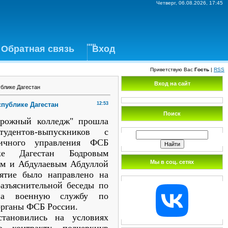
Четверг, 06.08.2026, 17:45
Обратная связь
Вход
Приветствую Вас
Гость
|
RSS
Вход на сайт
блике Дагестан
публике Дагестан
12:53
Поиск
рожный колледж" прошла
тудентов-выпускников с
ничного управления ФСБ
ке Дагестан Бодровым
Мы в соц. сетях
ем и Абдулаевым Абдуллой
ятие было направлено на
разъяснительной беседы по
 на военную службу по
органы ФСБ России.
становились на условиях