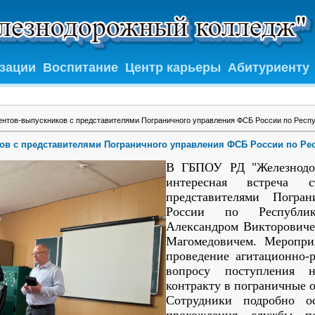
изации
Воспитание
Центр карьеры
Абитуриенту
ентов-выпускников с представителями Пограничного управления ФСБ России по Респу
ов с представителями Пограничного управления ФСБ России по Рес
В ГБПОУ РД "Железнодо
интересная встреча с
представителями Погра
России по Республи
Александром Викторович
Магомедовичем. Меропри
проведение агитационно-
вопросу поступления
контракту в пограничные 
Сотрудники подробно о