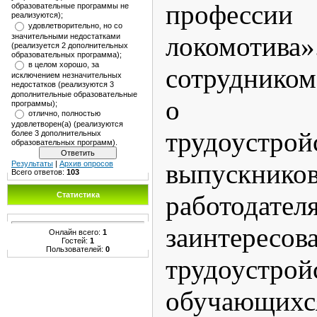
професс
образовательные программы не
реализуются);
удовлетворительно, но со
локомотив
значительными недостатками
(реализуется 2 дополнительных
образовательных программа);
в целом хорошо, за
сотрудником
исключением незначительных
недостатков (реализуются 3
дополнительные образовательные
о дал
программы);
отлично, полностью
удовлетворен(а) (реализуются
трудоустрой
более 3 дополнительных
образовательных программ).
выпускнико
Результаты
|
Архив опросов
Всего ответов:
103
Статистика
работодате
заинтере
Онлайн всего:
1
Гостей:
1
Пользователей:
0
трудоустрой
обучающихс