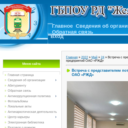
Главное
Сведения об орган
Обратная связь
Вход
Главная
»
2022
»
Май
»
24
» Встреча с пр
предприятий ОАО «РЖД»
Меню сайта
Встреча с представителем п
ОАО «РЖД»
Главная страница
Сведения об организации
Абитуриенту
Обратная связь
Антикоррупционная политика
Фотоальбомы
Локальные акты
Антинаркотическая деятельность
Центр карьеры
Электронная библиотека
Разговор о важном