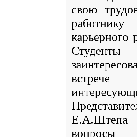
свою трудо
работнику
карьерного 
Студенты 
заинтере
встрече
интересующ
Представи
Е.А.Штепа 
вопросы