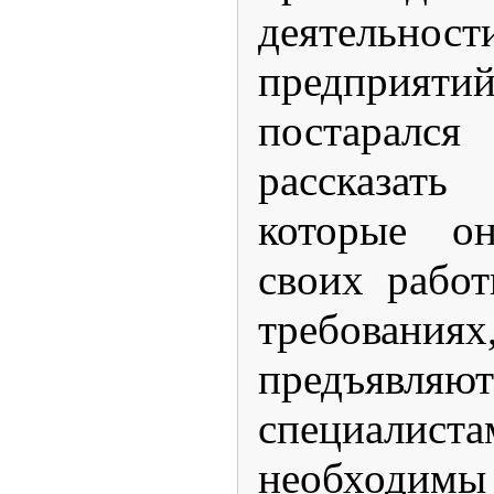
деятельност
предприя
постарался
рассказат
которые о
своих работ
требован
предъявля
специалист
необходим