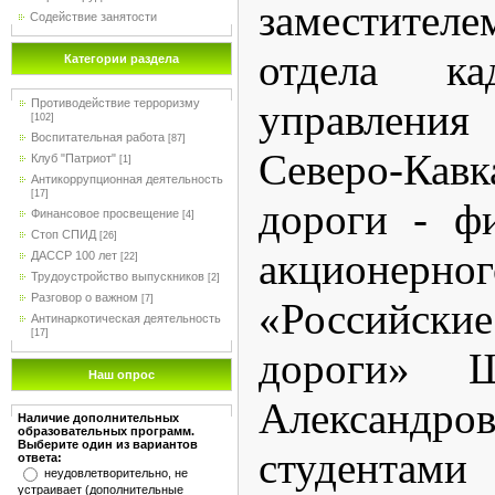
заместите
Содействие занятости
отдела ка
Категории раздела
Противодействие терроризму
управлен
[102]
Воспитательная работа
[87]
Северо-Кав
Клуб "Патриот"
[1]
Антикоррупционная деятельность
[17]
дороги - ф
Финансовое просвещение
[4]
Стоп СПИД
[26]
акционер
ДАССР 100 лет
[22]
Трудоустройство выпускников
[2]
Разговор о важном
[7]
«Российс
Антинаркотическая деятельность
[17]
дороги» Ш
Наш опрос
Алексан
Наличие дополнительных
образовательных программ.
Выберите один из вариантов
студента
ответа:
неудовлетворительно, не
устраивает (дополнительные