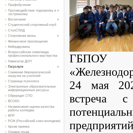
Профобучение
Противодействие терроризму и
экстремизму
Воспитание
Студенческий спортивный клуб
CтопСПИД
Спортивная жизнь
Финансовое просвещение
Кибердружина
Всероссийская олимпиада
ГБП
профессионального мастерства
Навигатор ДОП
Госуслуги
«Железнодо
Снижение бюрократической
нагрузки на учителей
24 мая 202
Страница психолога
Электронные образовательные
информационные ресурсы
встреча с 
Обркредит СПО
ВСОКО
Независимая оценка качества
потенциальн
работы колледжа
ВПР
предприяти
РСМ (Российский союз молодежи)
Архив приема
Охрана труда