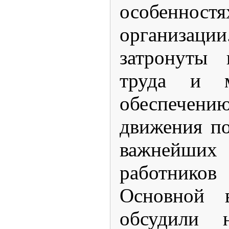
особенн
организац
затронуты 
труда и м
обеспечени
движения по
важнейши
работников 
Основной в
обсудили 