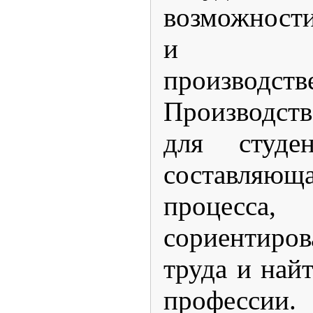
возможности
и про
производст
Производст
для студе
составля
процесса
сориентиро
труда и най
профессии.