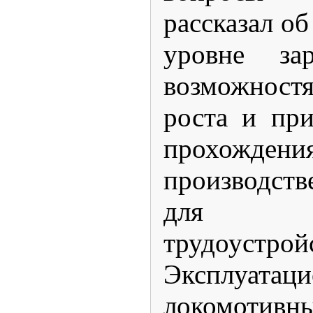
рассказал об
уровне зар
возможностя
роста и при
прохождени
производст
для да
трудоус
Эксплуатац
локомотивн