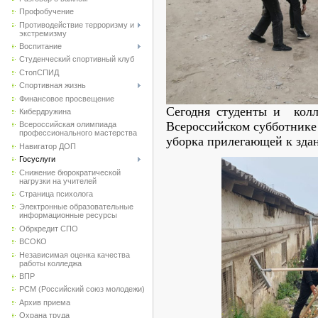
Профобучение
Противодействие терроризму и
экстремизму
Воспитание
Студенческий спортивный клуб
CтопСПИД
Спортивная жизнь
Финансовое просвещение
Сегодня студенты и колл
Кибердружина
Всероссийском субботнике 
Всероссийская олимпиада
профессионального мастерства
уборка прилегающей к зд
Навигатор ДОП
Госуслуги
Снижение бюрократической
нагрузки на учителей
Страница психолога
Электронные образовательные
информационные ресурсы
Обркредит СПО
ВСОКО
Независимая оценка качества
работы колледжа
ВПР
РСМ (Российский союз молодежи)
Архив приема
Охрана труда