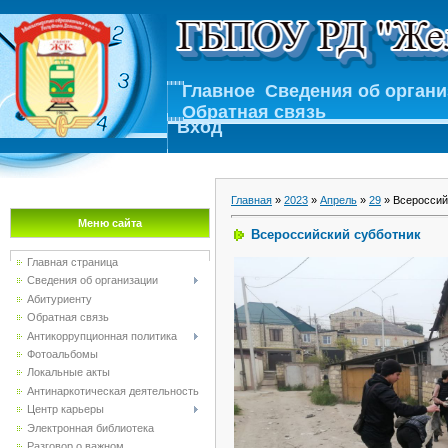
Главное
Сведения об орган
Обратная связь
Вход
Главная
»
2023
»
Апрель
»
29
» Всероссий
Меню сайта
Всероссийский субботник
Главная страница
Сведения об организации
Абитуриенту
Обратная связь
Антикоррупционная политика
Фотоальбомы
Локальные акты
Антинаркотическая деятельность
Центр карьеры
Электронная библиотека
Разговор о важном