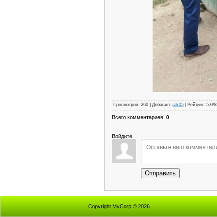
Просмотров
:
260
|
Добавил
:
rzk05
|
Рейтинг
:
5.0
/
8
Всего комментариев
:
0
Войдите:
Отправить
Copyright MyCorp © 2026