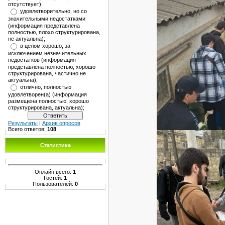
отсутствует);
удовлетворительно, но со
значительными недостатками
(информация представлена
полностью, плохо структурирована,
не актуальна);
в целом хорошо, за
исключением незначительных
недостатков (информация
представлена полностью, хорошо
структурирована, частично не
актуальна);
отлично, полностью
удовлетворен(а) (информация
размещена полностью, хорошо
структурирована, актуальна);
Результаты
|
Архив опросов
Всего ответов:
108
Статистика
Онлайн всего:
1
Гостей:
1
Пользователей:
0