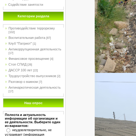
Содействие занятости
Категории раздела
Противодействие терроризму
[102]
Воспитательная работа
[87]
Клуб "Патриот"
[1]
Антикоррупционная деятельность
[17]
Финансовое просвещение
[4]
Стоп СПИД
[26]
ДАССР 100 лет
[22]
Трудоустройство выпускников
[2]
Разговор о важном
[7]
Антинаркотическая деятельность
[17]
Наш опрос
Полнота и актуальность
информации об организации и
ее деятельности. Выберите один
из вариантов:
неудовлетворительно, не
устраивает (информация