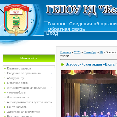
Главное
Сведения об орган
Обратная связь
Вход
Главная
»
2025
»
Сентябрь
»
28
» Всеросс
города
Меню сайта
Всероссийская акция «Вахта 
Главная страница
Сведения об организации
Абитуриенту
Обратная связь
Антикоррупционная политика
Фотоальбомы
Локальные акты
Антинаркотическая деятельность
Центр карьеры
Электронная библиотека
Разговор о важном