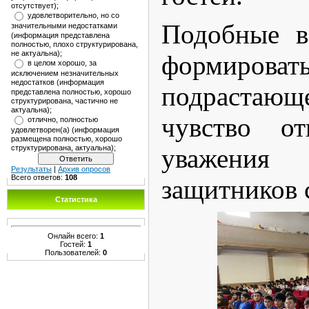
отсутствует);
удовлетворительно, но со
️Подобные 
значительными недостатками
(информация представлена
полностью, плохо структурирована,
не актуальна);
форми
в целом хорошо, за
исключением незначительных
недостатков (информация
подрастаю
представлена полностью, хорошо
структурирована, частично не
актуальна);
чувство от
отлично, полностью
удовлетворен(а) (информация
размещена полностью, хорошо
уважени
структурирована, актуальна);
Результаты
|
Архив опросов
Всего ответов:
108
защитников 
Статистика
Онлайн всего:
1
Гостей:
1
Пользователей:
0