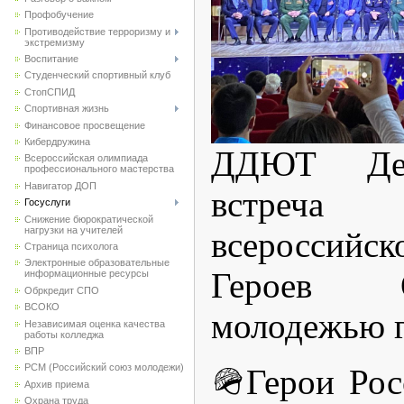
Профобучение
Противодействие терроризму и
экстремизму
Воспитание
Студенческий спортивный клуб
CтопСПИД
Спортивная жизнь
Финансовое просвещение
Кибердружина
ДДЮТ Дер
Всероссийская олимпиада
профессионального мастерства
Навигатор ДОП
встреча
Госуслуги
Снижение бюрократической
нагрузки на учителей
всероссийс
Страница психолога
Электронные образовательные
Героев 
информационные ресурсы
Обркредит СПО
ВСОКО
молодежью г
Независимая оценка качества
работы колледжа
ВПР
РСМ (Российский союз молодежи)
🪖Герои Рос
Архив приема
Охрана труда