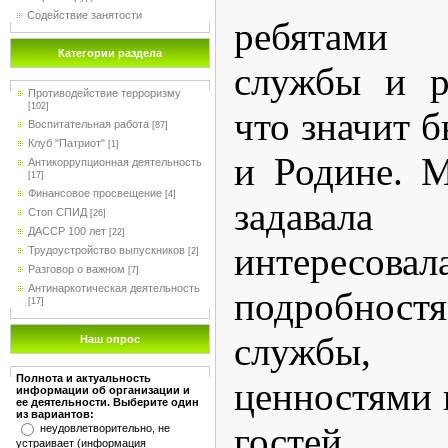
Содействие занятости
ребятами
Категории раздела
службы и р
Противодействие терроризму
[102]
что значит 
Воспитательная работа
[87]
Клуб "Патриот"
[1]
и Родине. 
Антикоррупционная деятельность
[17]
Финансовое просвещение
[4]
задавал
Стоп СПИД
[26]
ДАССР 100 лет
[22]
интересовал
Трудоустройство выпускников
[2]
Разговор о важном
[7]
Антинаркотическая деятельность
подробно
[17]
службы,
Наш опрос
Полнота и актуальность
ценностями
информации об организации и
ее деятельности. Выберите один
из вариантов:
гостей.
неудовлетворительно, не
устраивает (информация