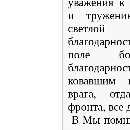
уважения к
и тружени
светло
благодарн
поле бо
благодарнос
ковавшим 
врага, от
фронта, все 
В Мы помни