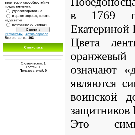
Победоносц
творческих способностей не
предоставлены);
в 1769 г.
удовлетворительно
в целом хорошо, но есть
недостатки
Екатериной I
полностью устраивает
Результаты
|
Архив опросов
Всего ответов:
103
Цвета лен
Статистика
оранжевы
Онлайн всего:
1
означают «
Гостей:
1
Пользователей:
0
являются си
воинской д
защитников 
Это симв