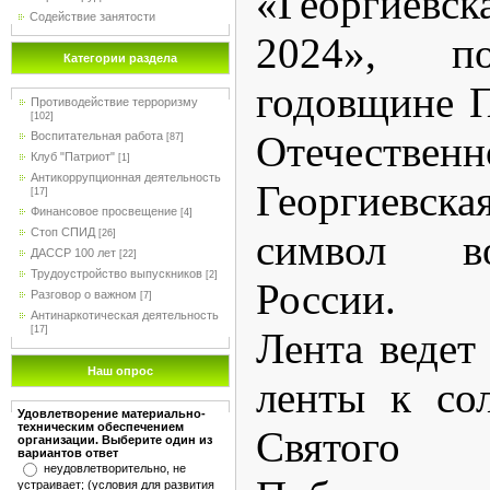
«Георгиев
Содействие занятости
2024», п
Категории раздела
годовщине 
Противодействие терроризму
[102]
Отечественн
Воспитательная работа
[87]
Клуб "Патриот"
[1]
Антикоррупционная деятельность
Георгиевс
[17]
Финансовое просвещение
[4]
Стоп СПИД
символ в
[26]
ДАССР 100 лет
[22]
Трудоустройство выпускников
[2]
России.
Разговор о важном
[7]
Антинаркотическая деятельность
[17]
Лента ведет
Наш опрос
ленты к со
Удовлетворение материально-
техническим обеспечением
Святог
организации. Выберите один из
вариантов ответ
неудовлетворительно, не
устраивает; (условия для развития