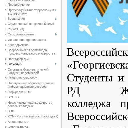
Профобучение
Противодействие терроризму и
экстремизму
Воспитание
Студенческий спортивный клуб
CтопСПИД
Спортивная жизнь
Финансовое просвещение
Кибердружина
Всеросс
Всероссийская олимпиада
профессионального мастерства
Навигатор ДОП
«Георгиевск
Госуслуги
Снижение бюрократической
нагрузки на учителей
Студенты и
Страница психолога
Электронные образовательные
РД Желе
информационные ресурсы
Обркредит СПО
ВСОКО
колледжа п
Независимая оценка качества
работы колледжа
ВПР
Всеросс
РСМ (Российский союз молодежи)
Архив приема
Охрана труда