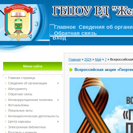
Главное
Сведения об орган
Обратная связь
Вход
Главная
»
2024
»
Май
»
7
» Всероссийская
Меню сайта
Всероссийская акция «Георги
Главная страница
Сведения об организации
Абитуриенту
Обратная связь
Антикоррупционная политика
Фотоальбомы
Локальные акты
Антинаркотическая деятельность
Центр карьеры
Электронная библиотека
Разговор о важном