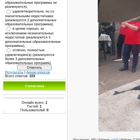
образовательные программы не
реализуются);
удовлетворительно, но со
значительными недостатками
(реализуется 2 дополнительных
образовательных программа);
в целом хорошо, за
исключением незначительных
недостатков (реализуются 3
дополнительные образовательные
программы);
отлично, полностью
удовлетворен(а) (реализуются
более 3 дополнительных
образовательных программ).
Результаты
|
Архив опросов
Всего ответов:
103
Статистика
Онлайн всего:
1
Гостей:
1
Пользователей:
0
Просмотров
:
465
|
Добавил
:
rzk05
|
Рейтинг
:
5.0
/
3