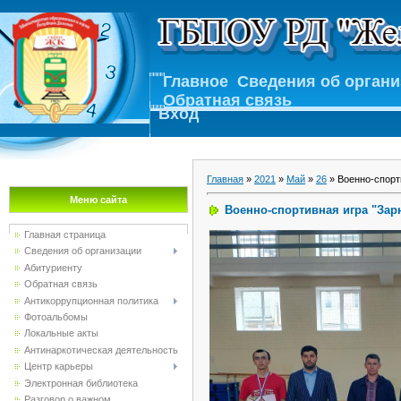
Главное
Сведения об орган
Обратная связь
Вход
Главная
»
2021
»
Май
»
26
» Военно-спорт
Меню сайта
Военно-спортивная игра "Зар
Главная страница
Сведения об организации
Абитуриенту
Обратная связь
Антикоррупционная политика
Фотоальбомы
Локальные акты
Антинаркотическая деятельность
Центр карьеры
Электронная библиотека
Разговор о важном