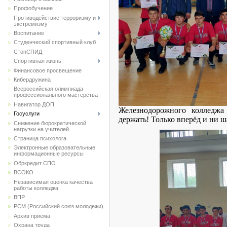
Профобучение
Противодействие терроризму и
экстремизму
Воспитание
Студенческий спортивный клуб
CтопСПИД
Спортивная жизнь
Финансовое просвещение
Кибердружина
Всероссийская олимпиада
профессионального мастерства
Навигатор ДОП
Железнодорожного колледжа
Госуслуги
держать! Только вперёд и ни ш
Снижение бюрократической
нагрузки на учителей
Страница психолога
Электронные образовательные
информационные ресурсы
Обркредит СПО
ВСОКО
Независимая оценка качества
работы колледжа
ВПР
РСМ (Российский союз молодежи)
Архив приема
Охрана труда