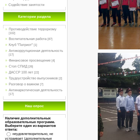
Содействие занятости
Категории раздела
Противодействие терроризму
[102]
Воспитательная работа
[87]
Клуб "Патриот"
[1]
Антикоррупционная деятельность
[17]
Финансовое просвещение
[4]
Стоп СПИД
[26]
ДАССР 100 лет
[22]
Трудоустройство выпускников
[2]
Разговор о важном
[7]
Антинаркотическая деятельность
[17]
Наш опрос
Наличие дополнительных
образовательных программ.
Выберите один из вариантов
ответа:
неудовлетворительно, не
устраивает (дополнительные