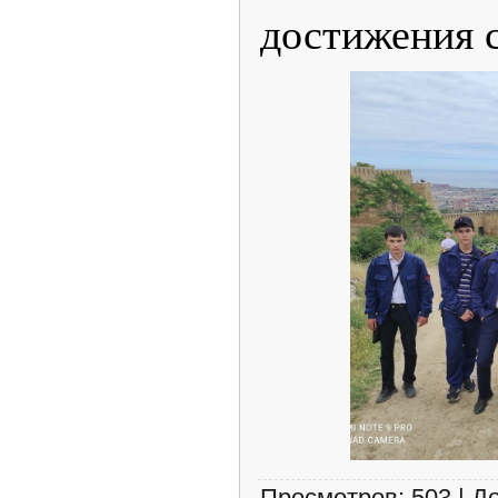
достижения 
Просмотров
:
503
|
Д