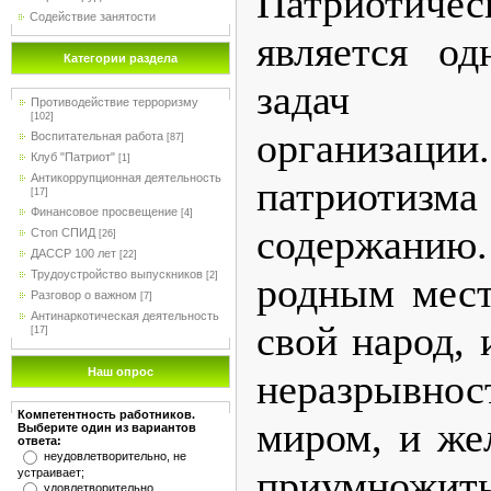
Патриотиче
Содействие занятости
является о
Категории раздела
задач об
Противодействие терроризму
[102]
организа
Воспитательная работа
[87]
Клуб "Патриот"
[1]
Антикоррупционная деятельность
патриотизм
[17]
Финансовое просвещение
[4]
содержанию
Стоп СПИД
[26]
ДАССР 100 лет
[22]
Трудоустройство выпускников
[2]
родным мест
Разговор о важном
[7]
Антинаркотическая деятельность
свой народ,
[17]
Наш опрос
неразрывно
Компетентность работников.
миром, и же
Выберите один из вариантов
ответа:
неудовлетворительно, не
приумножить
устраивает;
удовлетворительно