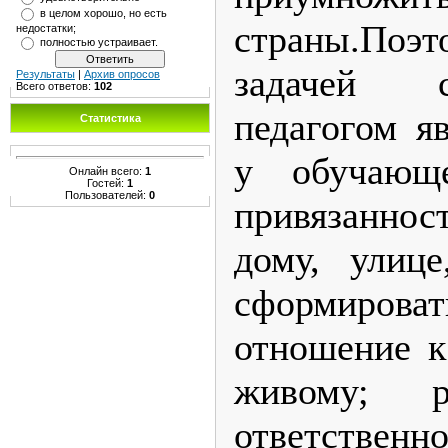
в целом хорошо, но есть
страны.По
недостатки;
полностью устраивает.
задачей 
Результаты
|
Архив опросов
Всего ответов:
102
педагогом яв
Статистика
у обучающ
Онлайн всего:
1
Гостей:
1
Пользователей:
0
привязаннос
дому, улице
сформиро
отношение к
живому; р
ответственно