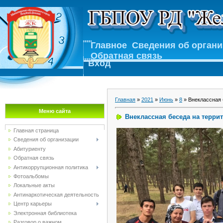
Главное
Сведения об орган
Обратная связь
Вход
Главная
»
2021
»
Июнь
»
8
» Внеклассная 
Меню сайта
Внеклассная беседа на терри
Главная страница
Сведения об организации
Абитуриенту
Обратная связь
Антикоррупционная политика
Фотоальбомы
Локальные акты
Антинаркотическая деятельность
Центр карьеры
Электронная библиотека
Разговор о важном