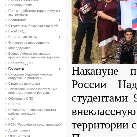
Профобучение
Противодействие терроризму и
экстремизму
Воспитание
Студенческий спортивный клуб
CтопСПИД
Спортивная жизнь
Финансовое просвещение
Кибердружина
Всероссийская олимпиада
профессионального мастерства
Навигатор ДОП
Накануне п
Госуслуги
Снижение бюрократической
нагрузки на учителей
России Над
Страница психолога
Электронные образовательные
информационные ресурсы
студентами 
Обркредит СПО
ВСОКО
внекласс
Независимая оценка качества
работы колледжа
ВПР
территории с
РСМ (Российский союз молодежи)
Архив приема
Охрана труда