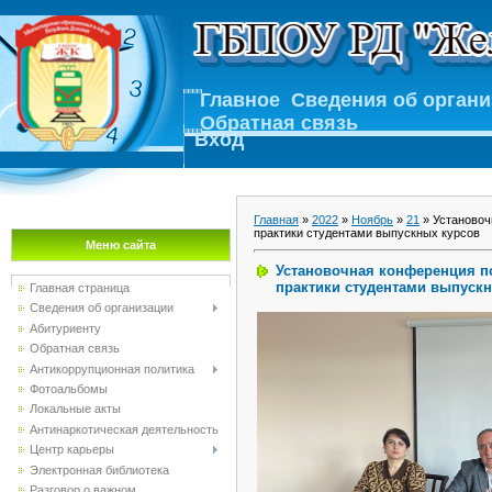
Главное
Сведения об орган
Обратная связь
Вход
Главная
»
2022
»
Ноябрь
»
21
» Установоч
практики студентами выпускных курсов
Меню сайта
Установочная конференция п
практики студентами выпуск
Главная страница
Сведения об организации
Абитуриенту
Обратная связь
Антикоррупционная политика
Фотоальбомы
Локальные акты
Антинаркотическая деятельность
Центр карьеры
Электронная библиотека
Разговор о важном