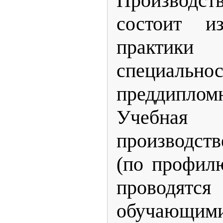
Производст
состоит и
практик
специа
преддипло
Учебная
производст
(по профил
проводятс
обучающим