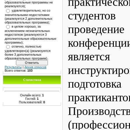
практическ
образовательные программы не
реализуются);
удовлетворительно, но со
студент
значительными недостатками
(реализуется 2 дополнительных
образовательных программа);
проведени
в целом хорошо, за
исключением незначительных
недостатков (реализуются 3
конференци
дополнительные образовательные
программы);
отлично, полностью
удовлетворен(а) (реализуются
явля
более 3 дополнительных
образовательных программ).
инструк
Результаты
|
Архив опросов
Всего ответов:
103
подготов
Статистика
практикан
Онлайн всего:
1
Гостей:
1
Пользователей:
0
Производст
(профессион