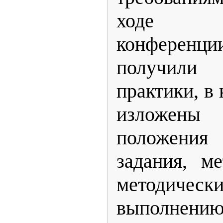
ходе ус
конферен
получил
практики, в
изложен
положения
задания, м
методически
выполне