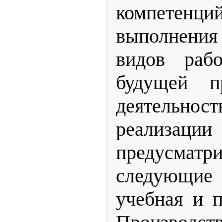
компетенц
выполнени
видов рабо
будущей пр
деятель
реализ
предусматр
следующие
учебная и п