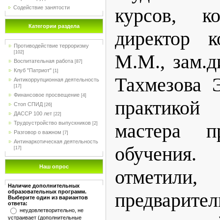
Содействие занятости
курсов, к
Категории раздела
директор к
Противодействие терроризму
[102]
М.М., зам.
Воспитательная работа
[87]
Клуб "Патриот"
[1]
Тахмезова 
Антикоррупционная деятельность
[17]
Финансовое просвещение
[4]
практикой
Стоп СПИД
[26]
ДАССР 100 лет
[22]
Трудоустройство выпускников
мастера пр
[2]
Разговор о важном
[7]
Антинаркотическая деятельность
обучения
[17]
Наш опрос
отмет
Наличие дополнительных
образовательных программ.
предварит
Выберите один из вариантов
ответа:
неудовлетворительно, не
устраивает (дополнительные