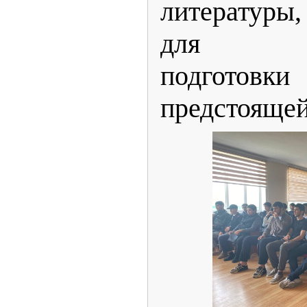
литератур
для тео
подготовк
предстоящей