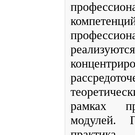
профессион
компетен
профессион
реализ
концентри
рассредоточ
теоретичес
рамках пр
модулей. П
практика