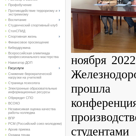
Профобучение
Противодействие терроризму и
экстремизму
Воспитание
Студенческий спортивный клуб
CтопСПИД
Спортивная жизнь
Финансовое просвещение
Кибердружина
Всероссийская олимпиада
ноября 2022
профессионального мастерства
Навигатор ДОП
Госуслуги
Железнодор
Снижение бюрократической
нагрузки на учителей
Страница психолога
прошла 
Электронные образовательные
информационные ресурсы
Обркредит СПО
конференци
ВСОКО
Независимая оценка качества
производст
работы колледжа
ВПР
РСМ (Российский союз молодежи)
студента
Архив приема
Охрана труда