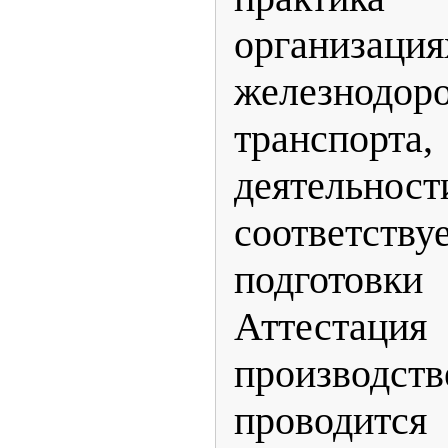
организация
железнодор
транспорт
деятельн
соответс
подготовк
Аттестац
производст
проводи