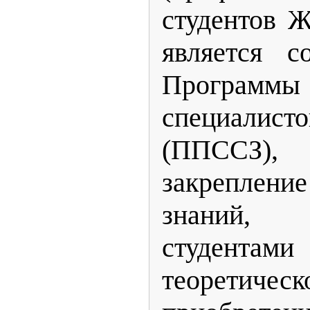
студентов 
является с
Программ
специалисто
(ППССЗ),
закреплени
знаний,
студента
теоретичес