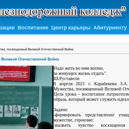
изации
Воспитание
Центр карьеры
Абитуриенту
тва, посвященный Великой Отечественной Войне
 Великой Отечественной Войне
Надо жить во имя жизни,
за живущих жизнь отдать”.
Ш.Руставели
8 апреля 2021 г. Карабекова З.А
Мужества, посвященный Великой Оте
Цель урока – воспитание патриотиз
образа, который может служить идеа
Задачи:
-формировать представление уча
мужестве, героизме;
-вызвать чувство восхищения