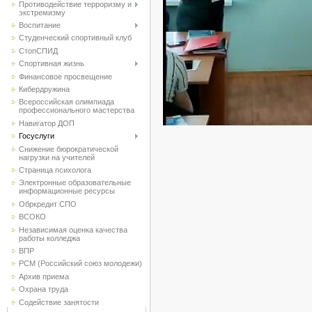
Противодействие терроризму и
экстремизму
Воспитание
Студенческий спортивный клуб
CтопСПИД
Спортивная жизнь
Финансовое просвещение
Кибердружина
Всероссийская олимпиада
профессионального мастерства
Навигатор ДОП
Госуслуги
Снижение бюрократической
нагрузки на учителей
Страница психолога
Электронные образовательные
информационные ресурсы
Обркредит СПО
ВСОКО
Независимая оценка качества
работы колледжа
ВПР
РСМ (Российский союз молодежи)
Архив приема
Охрана труда
Содействие занятости