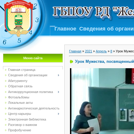
Главное
Сведения об орган
Главная
»
2021
»
Апрель
»
8
» Урок Мужес
Меню сайта
Урок Мужества, посвященный
Главная страница
Сведения об организации
Абитуриенту
Обратная связь
Антикоррупционная политика
Фотоальбомы
Локальные акты
Антинаркотическая деятельность
Центр карьеры
Электронная библиотека
Разговор о важном
Профобучение