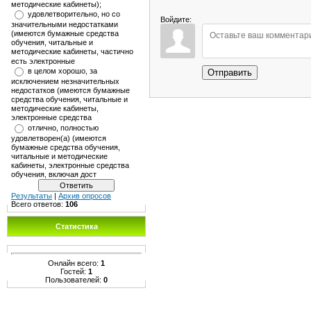
методические кабинеты);
удовлетворительно, но со
Войдите:
значительными недостатками
(имеются бумажные средства
обучения, читальные и
методические кабинеты, частично
есть электронные
в целом хорошо, за
Отправить
исключением незначительных
недостатков (имеются бумажные
средства обучения, читальные и
методические кабинеты,
электронные средства
отлично, полностью
удовлетворен(а) (имеются
бумажные средства обучения,
читальные и методические
кабинеты, электронные средства
обучения, включая дост
Результаты
|
Архив опросов
Всего ответов:
106
Статистика
Онлайн всего:
1
Гостей:
1
Пользователей:
0