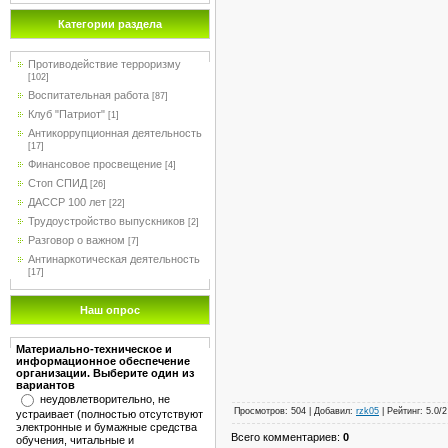
Категории раздела
Противодействие терроризму
[102]
Воспитательная работа
[87]
Клуб "Патриот"
[1]
Антикоррупционная деятельность
[17]
Финансовое просвещение
[4]
Стоп СПИД
[26]
ДАССР 100 лет
[22]
Трудоустройство выпускников
[2]
Разговор о важном
[7]
Антинаркотическая деятельность
[17]
Наш опрос
Материально-техническое и
информационное обеспечение
организации. Выберите один из
вариантов
неудовлетворительно, не
Просмотров
:
504
|
Добавил
:
rzk05
|
Рейтинг
:
5.0
/
2
устраивает (полностью отсутствуют
электронные и бумажные средства
Всего комментариев
:
0
обучения, читальные и