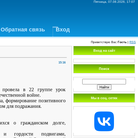
Пятница, 07.08.2026, 17:07
Обратная связь
Вход
Приветствую Вас
Гость
|
RSS
Вход на сайт
15:16
Поиск
. провела в 22 группе урок
чественной войне.
Мы в соц. сетях
ма, формирование позитивного
лом для подражания.
щихся о гражданском долге,
 и гордости подвигами,