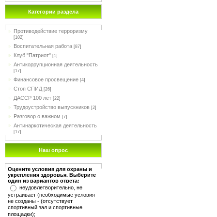
Категории раздела
Противодействие терроризму
[102]
Воспитательная работа
[87]
Клуб "Патриот"
[1]
Антикоррупционная деятельность
[17]
Финансовое просвещение
[4]
Стоп СПИД
[26]
ДАССР 100 лет
[22]
Трудоустройство выпускников
[2]
Разговор о важном
[7]
Антинаркотическая деятельность
[17]
Наш опрос
Оцените условия для охраны и
укрепления здоровья. Выберите
один из вариантов ответа:
неудовлетворительно, не
устраивает (необходимые условия
не созданы - (отсутствует
спортивный зал и спортивные
площадки);