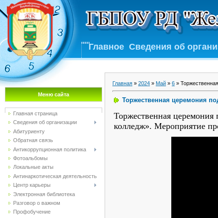
Главное
Сведения об орган
Главная
»
2024
»
Май
»
6
» Торжественная
Меню сайта
Торжественная церемония по
Главная страница
Торжественная церемония
Сведения об организации
колледж». Мероприятие пр
Абитуриенту
Обратная связь
Антикоррупционная политика
Фотоальбомы
Локальные акты
Антинаркотическая деятельность
Центр карьеры
Электронная библиотека
Разговор о важном
Профобучение