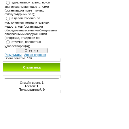
удовлетворительно, но со
значительными недостатками
(организация имеет только
физкультурный зал);
в целом хорошо, за
исключением незначительных
недостатков (организация
оборудована всеми необходимыми
спортивными сооружениями
(спортзал, стадион и пр
отлично, полностью
удовлетворен(а);
Результаты
|
Архив опросов
Всего ответов:
107
Статистика
Онлайн всего:
1
Гостей:
1
Пользователей:
0