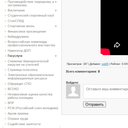
Противодействие терроризму и
экстремизму
Воспитание
Студенческий спортивный клуб
CтопСПИД
Спортивная жизнь
Финансовое просвещение
Кибердружина
Всероссийская олимпиада
профессионального мастерства
Навигатор ДОП
Госуслуги
Снижение бюрократической
Просмотров
:
197
|
Добавил
:
rzk05
|
Рейтинг
:
0.0
/
0
нагрузки на учителей
Страница психолога
Всего комментариев
:
0
Электронные образовательные
информационные ресурсы
Войдите:
Обркредит СПО
ВСОКО
Независимая оценка качества
работы колледжа
ВПР
Отправить
РСМ (Российский союз молодежи)
Архив приема
Охрана труда
Содействие занятости