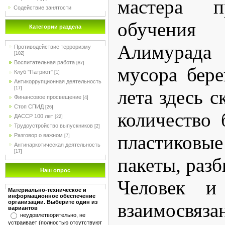
мастера пр
Содействие занятости
обучени
Категории раздела
Алимурад
Противодействие терроризму
[102]
Воспитательная работа
[87]
мусора бере
Клуб "Патриот"
[1]
Антикоррупционная деятельность
[17]
лета здесь 
Финансовое просвещение
[4]
Стоп СПИД
[26]
количество 
ДАССР 100 лет
[22]
Трудоустройство выпускников
[2]
пластико
Разговор о важном
[7]
Антинаркотическая деятельность
[17]
пакеты, раз
Наш опрос
Человек и
Материально-техническое и
информационное обеспечение
организации. Выберите один из
взаимосвя
вариантов
неудовлетворительно, не
устраивает (полностью отсутствуют