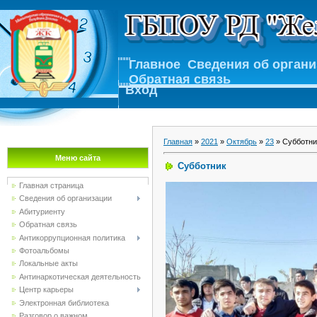
Главное
Сведения об орган
Обратная связь
Вход
Главная
»
2021
»
Октябрь
»
23
» Субботни
Меню сайта
Субботник
Главная страница
Сведения об организации
Абитуриенту
Обратная связь
Антикоррупционная политика
Фотоальбомы
Локальные акты
Антинаркотическая деятельность
Центр карьеры
Электронная библиотека
Разговор о важном