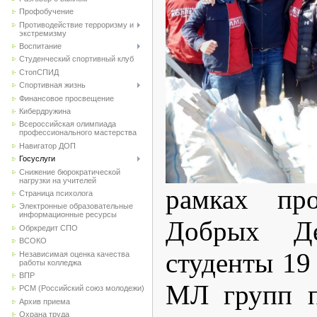
Профобучение
Противодействие терроризму и
экстремизму
Воспитание
Студенческий спортивный клуб
CтопСПИД
Спортивная жизнь
Финансовое просвещение
Кибердружина
Всероссийская олимпиада
профессионального мастерства
Навигатор ДОП
Госуслуги
Снижение бюрократической
нагрузки на учителей
рамках про
Страница психолога
Электронные образовательные
информационные ресурсы
Добрых Д
Обркредит СПО
ВСОКО
студенты 19
Независимая оценка качества
работы колледжа
ВПР
МЛ групп п
РСМ (Российский союз молодежи)
Архив приема
Охрана труда