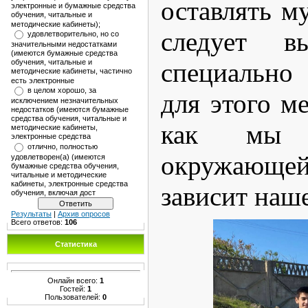
оставлять му
электронные и бумажные средства
обучения, читальные и
методические кабинеты);
следует в
удовлетворительно, но со
значительными недостатками
(имеются бумажные средства
обучения, читальные и
специально
методические кабинеты, частично
есть электронные
в целом хорошо, за
для этого ме
исключением незначительных
недостатков (имеются бумажные
средства обучения, читальные и
как мы 
методические кабинеты,
электронные средства
отлично, полностью
окружающе
удовлетворен(а) (имеются
бумажные средства обучения,
читальные и методические
кабинеты, электронные средства
зависит наше
обучения, включая дост
Результаты
|
Архив опросов
Всего ответов:
106
Статистика
Онлайн всего:
1
Гостей:
1
Пользователей:
0