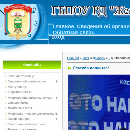
Главное
Сведения об орган
Обратная связь
Вход
Главная
»
2024
»
Декабрь
»
5
» Спасибо в
Меню сайта
Спасибо волонтер!
Главная страница
Сведения об организации
Абитуриенту
Обратная связь
Антикоррупционная политика
Фотоальбомы
Локальные акты
Антинаркотическая деятельность
Центр карьеры
Электронная библиотека
Разговор о важном