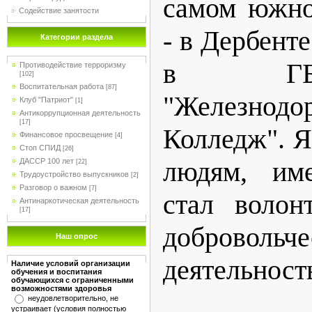
самом южно
Содействие занятости
- в Дербенте
Категории раздела
в ГБ
Противодействие терроризму
[102]
Воспитательная работа
[87]
"Железнодо
Клуб "Патриот"
[1]
Антикоррупционная деятельность
[17]
Колледж". 
Финансовое просвещение
[4]
Стоп СПИД
[26]
людям, им
ДАССР 100 лет
[22]
Трудоустройство выпускников
[2]
Разговор о важном
[7]
стал волон
Антинаркотическая деятельность
[17]
добровольче
Наш опрос
деятельност
Наличие условий организации
обучения и воспитания
обучающихся с ограниченными
возможностями здоровья
неудовлетворительно, не
устраивает (условия полностью