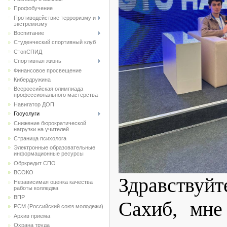
Профобучение
Противодействие терроризму и
экстремизму
Воспитание
Студенческий спортивный клуб
CтопСПИД
Спортивная жизнь
Финансовое просвещение
Кибердружина
Всероссийская олимпиада
профессионального мастерства
Навигатор ДОП
Госуслуги
Снижение бюрократической
нагрузки на учителей
Страница психолога
Электронные образовательные
информационные ресурсы
Обркредит СПО
ВСОКО
Здравствуй
Независимая оценка качества
работы колледжа
ВПР
Сахиб, мне
РСМ (Российский союз молодежи)
Архив приема
Охрана труда