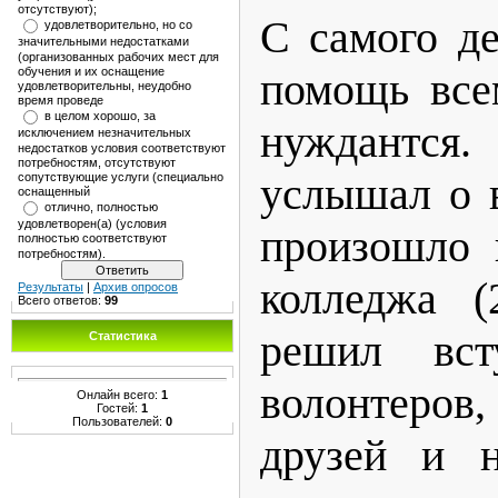
отсутствуют);
С самого де
удовлетворительно, но со
значительными недостатками
(организованных рабочих мест для
обучения и их оснащение
помощь все
удовлетворительны, неудобно
время проведе
в целом хорошо, за
нуждантся.
исключением незначительных
недостатков условия соответствуют
потребностям, отсутствуют
услышал о в
сопутствующие услуги (специально
оснащенный
отлично, полностью
удовлетворен(а) (условия
произошло 
полностью соответствуют
потребностям).
колледжа (
Результаты
|
Архив опросов
Всего ответов:
99
решил вст
Статистика
волонтеро
Онлайн всего:
1
Гостей:
1
Пользователей:
0
друзей и н