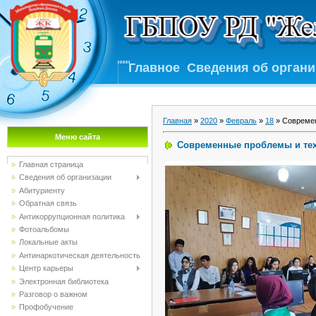
Главное
Сведения об орган
Главная
»
2020
»
Февраль
»
18
» Современ
Меню сайта
Современные проблемы и тех
Главная страница
Сведения об организации
Абитуриенту
Обратная связь
Антикоррупционная политика
Фотоальбомы
Локальные акты
Антинаркотическая деятельность
Центр карьеры
Электронная библиотека
Разговор о важном
Профобучение