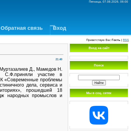
Пятница, 07.08.2026, 06:00
Обратная связь
Вход
Приветствую Вас
Гость
|
RSS
Вход на сайт
21:40
Поиск
 Муртазалиев Д., Мамедов Н.
 С.Ф.приняли участие в
НПК «Современные проблемы
стиничного дела, сервиса и
риториях», прошедшей 18
Мы в соц. сетях
ж народных промыслов и