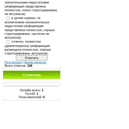
значительными недостатками
(информация представлена
полностью, плохо структурирована,
не актуальна);
в целом хорошо, за
исключением незначительных
недостатков (информация
представлена полностью, хорошо
структурирована, частично не
актуальна);
отлично, полностью
удовлетворен(а) (информация
размещена полностью, хорошо
структурирована, актуальна);
Результаты
|
Архив опросов
Всего ответов:
108
Статистика
Онлайн всего:
1
Гостей:
1
Пользователей:
0