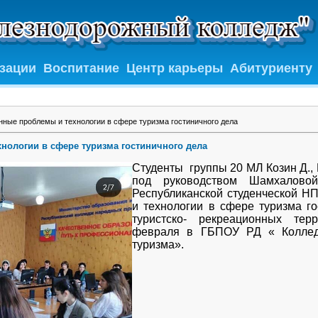
изации
Воспитание
Центр карьеры
Абитуриенту
ные проблемы и технологии в сфере туризма гостиничного дела
нологии в сфере туризма гостиничного дела
Студенты группы 20 МЛ Козин Д.,
под руководством Шамхаловой
Республиканской студенческой 
и технологии в сфере туризма го
туристско- рекреационных тер
февраля в ГБПОУ РД « Коллед
туризма».