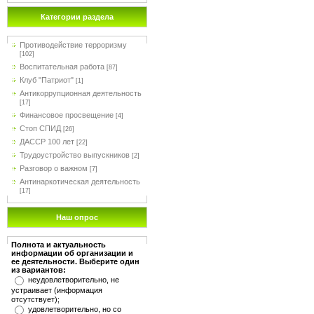
Категории раздела
Противодействие терроризму
[102]
Воспитательная работа
[87]
Клуб "Патриот"
[1]
Антикоррупционная деятельность
[17]
Финансовое просвещение
[4]
Стоп СПИД
[26]
ДАССР 100 лет
[22]
Трудоустройство выпускников
[2]
Разговор о важном
[7]
Антинаркотическая деятельность
[17]
Наш опрос
Полнота и актуальность
информации об организации и
ее деятельности. Выберите один
из вариантов:
неудовлетворительно, не
устраивает (информация
отсутствует);
удовлетворительно, но со