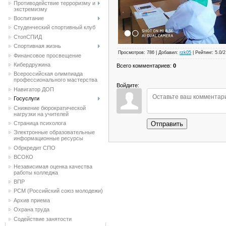
Противодействие терроризму и
экстремизму
Воспитание
Студенческий спортивный клуб
CтопСПИД
Спортивная жизнь
Просмотров
:
786
|
Добавил
:
rzk05
|
Рейтинг
:
5.0
/
2
Финансовое просвещение
Кибердружина
Всего комментариев
:
0
Всероссийская олимпиада
профессионального мастерства
Войдите:
Навигатор ДОП
Госуслуги
Снижение бюрократической
нагрузки на учителей
Отправить
Страница психолога
Электронные образовательные
информационные ресурсы
Обркредит СПО
ВСОКО
Независимая оценка качества
работы колледжа
ВПР
РСМ (Российский союз молодежи)
Архив приема
Охрана труда
Содействие занятости