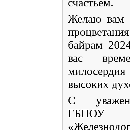
счастьем.
Желаю вам 
процветани
байрам 2024
вас време
милосерди
высоких дух
С уважен
ГБП
«Железнодо