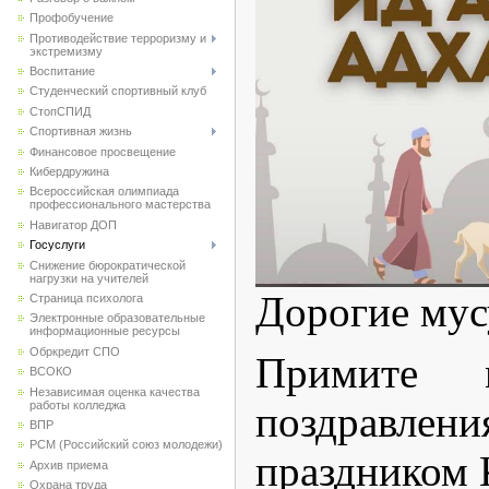
Профобучение
Противодействие терроризму и
экстремизму
Воспитание
Студенческий спортивный клуб
CтопСПИД
Спортивная жизнь
Финансовое просвещение
Кибердружина
Всероссийская олимпиада
профессионального мастерства
Навигатор ДОП
Госуслуги
Снижение бюрократической
нагрузки на учителей
Дорогие мус
Страница психолога
Электронные образовательные
информационные ресурсы
Обркредит СПО
Примите 
ВСОКО
Независимая оценка качества
работы колледжа
поздравле
ВПР
РСМ (Российский союз молодежи)
праздником 
Архив приема
Охрана труда