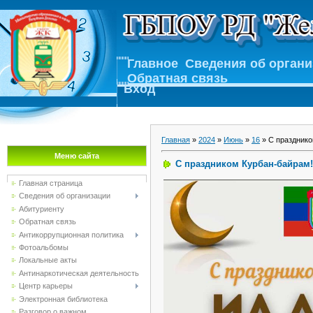
Главное
Сведения об орган
Обратная связь
Вход
Главная
»
2024
»
Июнь
»
16
» С празднико
Меню сайта
С праздником Курбан-байрам!
Главная страница
Сведения об организации
Абитуриенту
Обратная связь
Антикоррупционная политика
Фотоальбомы
Локальные акты
Антинаркотическая деятельность
Центр карьеры
Электронная библиотека
Разговор о важном