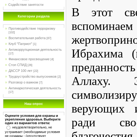
Содействие занятости
В этот св
Категории раздела
вспоминаем
Противодействие терроризму
[102]
жертвоприн
Воспитательная работа
[87]
Клуб "Патриот"
[1]
Ибрахима (
Антикоррупционная деятельность
[17]
Финансовое просвещение
[4]
преданнос
Стоп СПИД
[26]
ДАССР 100 лет
[22]
Аллаху. 
Трудоустройство выпускников
[2]
Разговор о важном
[7]
Антинаркотическая деятельность
символизир
[17]
верующих 
Наш опрос
Оцените условия для охраны и
ради св
укрепления здоровья. Выберите
один из вариантов ответа:
неудовлетворительно, не
благочестия.
устраивает (необходимые условия
не созданы - (отсутствует