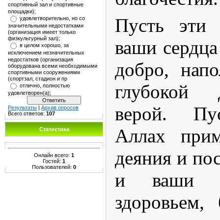
спортивный зал и спортивные
площадки);
Пусть эти 
удовлетворительно, но со
значительными недостатками
(организация имеет только
физкультурный зал);
ваши сердца
в целом хорошо, за
исключением незначительных
недостатков (организация
добро, нап
оборудована всеми необходимыми
спортивными сооружениями
(спортзал, стадион и пр
глубокой 
отлично, полностью
удовлетворен(а);
верой. Пу
Результаты
|
Архив опросов
Всего ответов:
107
Аллах прим
Статистика
деяния и пос
Онлайн всего:
1
Гостей:
1
Пользователей:
0
и ваши с
здоровьем,