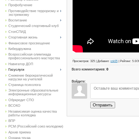
Профобучение
Противодействие терроризму и
экстремизму
Воспитание
Студенческий спортивный клуб
CтопСПИД
Спортивная жизнь
Финансовое просвещение
Кибердружина
Всероссийская олимпиада
профессионального мастерства
Просмотров
:
325
|
Добавил
:
rzk05
|
Рейтинг
:
5.0
/
3
Навигатор ДОП
Всего комментариев
:
0
Госуслуги
Снижение бюрократической
нагрузки на учителей
Войдите:
Страница психолога
Электронные образовательные
информационные ресурсы
Обркредит СПО
Отправить
ВСОКО
Независимая оценка качества
работы колледжа
ВПР
РСМ (Российский союз молодежи)
Архив приема
Охрана труда