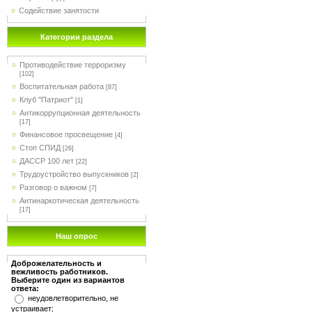
Содействие занятости
Категории раздела
Противодействие терроризму
[102]
Воспитательная работа
[87]
Клуб "Патриот"
[1]
Антикоррупционная деятельность
[17]
Финансовое просвещение
[4]
Стоп СПИД
[26]
ДАССР 100 лет
[22]
Трудоустройство выпускников
[2]
Разговор о важном
[7]
Антинаркотическая деятельность
[17]
Наш опрос
Доброжелательность и
вежливость работников.
Выберите один из вариантов
ответа:
неудовлетворительно, не
устраивает;