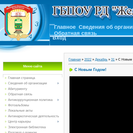
Главное
Сведения об орган
Обратная связь
Вход
Главная
»
2022
»
Декабрь
»
31
» С Новым 
Меню сайта
С Новым Годом!
Главная страница
Сведения об организации
Абитуриенту
Обратная связь
Антикоррупционная политика
Фотоальбомы
Локальные акты
Антинаркотическая деятельность
Центр карьеры
Электронная библиотека
Разговор о важном