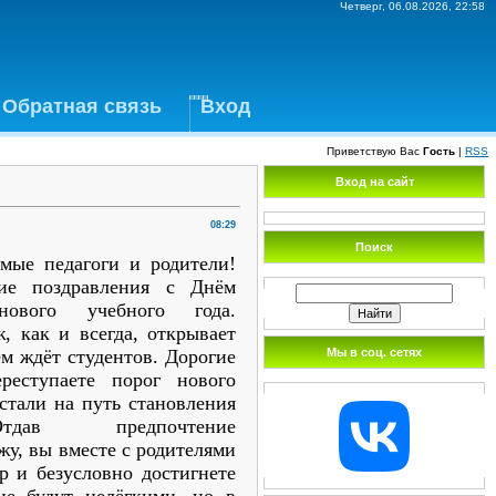
Четверг, 06.08.2026, 22:58
Обратная связь
Вход
Приветствую Вас
Гость
|
RSS
Вход на сайт
08:29
Поиск
емые педагоги и родители!
ие поздравления с Днём
ового учебного года.
, как и всегда, открывает
Мы в соц. сетях
ем ждёт студентов. Дорогие
реступаете порог нового
стали на путь становления
Отдав предпочтение
у, вы вместе с родителями
р и безусловно достигнете