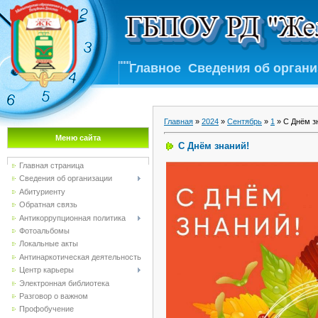
Главное
Сведения об орган
Главная
»
2024
»
Сентябрь
»
1
» С Днём з
Меню сайта
С Днём знаний!
Главная страница
Сведения об организации
Абитуриенту
Обратная связь
Антикоррупционная политика
Фотоальбомы
Локальные акты
Антинаркотическая деятельность
Центр карьеры
Электронная библиотека
Разговор о важном
Профобучение