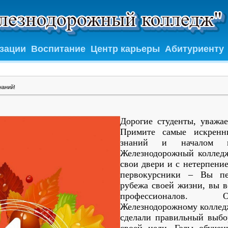
изации
Воспитание
Центр карьеры
Абитуриенту
наний!
Дорогие студенты, уважа
Примите самые искренн
знаний и началом н
Железнодорожный колледж
свои двери и с нетерпени
первокурсники – Вы пе
рубежа своей жизни, вы в
профессионалов. 
Железнодорожному колледж
сделали правильный выбо