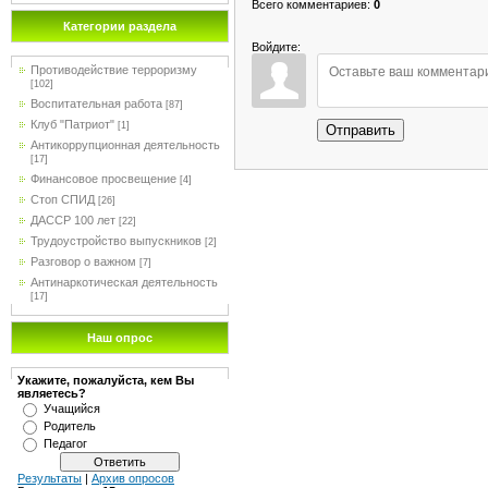
Всего комментариев
:
0
Категории раздела
Войдите:
Противодействие терроризму
[102]
Воспитательная работа
[87]
Клуб "Патриот"
[1]
Отправить
Антикоррупционная деятельность
[17]
Финансовое просвещение
[4]
Стоп СПИД
[26]
ДАССР 100 лет
[22]
Трудоустройство выпускников
[2]
Разговор о важном
[7]
Антинаркотическая деятельность
[17]
Наш опрос
Укажите, пожалуйста, кем Вы
являетесь?
Учащийся
Родитель
Педагог
Результаты
|
Архив опросов