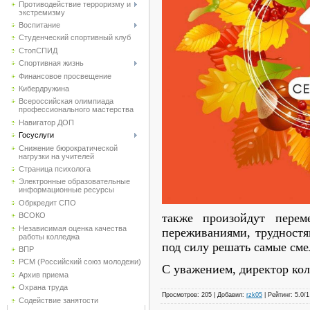
Противодействие терроризму и
экстремизму
Воспитание
Студенческий спортивный клуб
CтопСПИД
Спортивная жизнь
Финансовое просвещение
Кибердружина
Всероссийская олимпиада
профессионального мастерства
Навигатор ДОП
Госуслуги
Снижение бюрократической
нагрузки на учителей
Страница психолога
Электронные образовательные
информационные ресурсы
Обркредит СПО
ВСОКО
также произойдут пере
Независимая оценка качества
переживаниями, трудностя
работы колледжа
под силу решать самые сме
ВПР
РСМ (Российский союз молодежи)
С уважением, директор ко
Архив приема
Охрана труда
Просмотров
:
205
|
Добавил
:
rzk05
|
Рейтинг
:
5.0
/
1
Содействие занятости