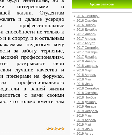
ие будут нелёгкими, но в
Архив записей
ми интересными и
ашей жизни. Студентам
2016 Сентябрь
желать и дальше усердно
2016 Октябрь
уя профессиональные
2016 Ноябрь
2016 Декабрь
ои способности не только к
2017 Январь
 и к спорту, и к остальным
2017 Апрель
2017 Август
важаемым педагогам хочу
2017 Сентябрь
ости за заботу, терпение,
2017 Октябрь
высокий профессионализм.
2017 Декабрь
2018 Январь
енты раскрывают свои
2018 Февраль
 свои лучшие качества и
2018 Март
2018 Апрель
 и призёрами на форумах,
2018 Май
сах профессионального
2018 Июнь
 родители в вашей жизни
2018 Сентябрь
2018 Октябрь
делиться с вами своими
2018 Ноябрь
аю, что только вместе нам
2018 Декабрь
2019 Январь
2019 Февраль
2019 Март
2019 Апрель
2019 Май
2019 Июнь
2019 Август