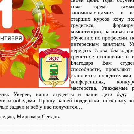
своей цели. Годы обучен
тоже время самы
запоминающимися в в
старших курсов хочу по
трудиться, формир
компетенции, развивая св
обучению по профессии, но
интересным занятиям. У
передать слова благодарн
трепетное отношение и 
Благодаря Вам студ
способности, проявляют
становятся победителями
конференциях, конкур
мастерства. Уважаемые
мены. Уверен, наши студенты и ваши дети будут 
ми и победами. Прошу вашей поддержки, поскольку зн
лые задачи и всё у нас получится…
лледжа, Мирсамед Сеидов.