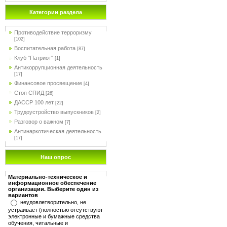
Категории раздела
Противодействие терроризму
[102]
Воспитательная работа
[87]
Клуб "Патриот"
[1]
Антикоррупционная деятельность
[17]
Финансовое просвещение
[4]
Стоп СПИД
[26]
ДАССР 100 лет
[22]
Трудоустройство выпускников
[2]
Разговор о важном
[7]
Антинаркотическая деятельность
[17]
Наш опрос
Материально-техническое и
информационное обеспечение
организации. Выберите один из
вариантов
неудовлетворительно, не
устраивает (полностью отсутствуют
электронные и бумажные средства
обучения, читальные и