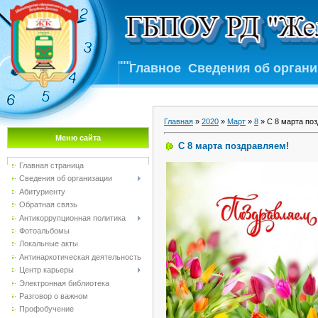
Главное
Сведения об орган
Главная
»
2020
»
Март
»
8
» С 8 марта по
Меню сайта
С 8 марта поздравляем!
Главная страница
Сведения об организации
Абитуриенту
Обратная связь
Антикоррупционная политика
Фотоальбомы
Локальные акты
Антинаркотическая деятельность
Центр карьеры
Электронная библиотека
Разговор о важном
Профобучение