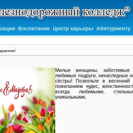
изации
Воспитание
Центр карьеры
Абитуриенту
здравляем!
Милые женщины, заботливые
любимые подруги, ненаглядные н
сёстры! Позвольте в весенний
пожеланием чудес, женственност
всегда любимыми, стильн
уникальными.