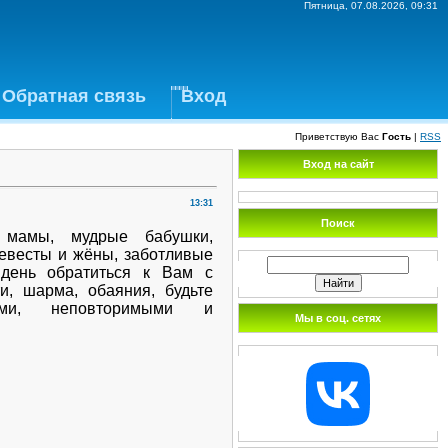
Пятница, 07.08.2026, 09:31
Обратная связь
Вход
Приветствую Вас
Гость
|
RSS
Вход на сайт
13:31
Поиск
 мамы, мудрые бабушки,
евесты и жёны, заботливые
 день обратиться к Вам с
и, шарма, обаяния, будьте
ыми, неповторимыми и
Мы в соц. сетях