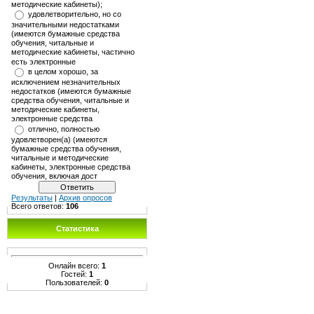
методические кабинеты);
удовлетворительно, но со
значительными недостатками
(имеются бумажные средства
обучения, читальные и
методические кабинеты, частично
есть электронные
в целом хорошо, за
исключением незначительных
недостатков (имеются бумажные
средства обучения, читальные и
методические кабинеты,
электронные средства
отлично, полностью
удовлетворен(а) (имеются
бумажные средства обучения,
читальные и методические
кабинеты, электронные средства
обучения, включая дост
Результаты
|
Архив опросов
Всего ответов:
106
Статистика
Онлайн всего:
1
Гостей:
1
Пользователей:
0