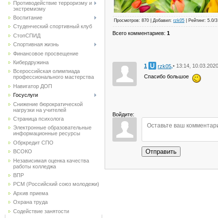
Противодействие терроризму и
экстремизму
Воспитание
Просмотров
:
870
|
Добавил
:
rzk05
|
Рейтинг
:
5.0
/
3
Студенческий спортивный клуб
Всего комментариев
:
1
CтопСПИД
Спортивная жизнь
Финансовое просвещение
Кибердружина
1
• 13:14, 10.03.202
rzk05
Всероссийская олимпиада
Спасибо большое
профессионального мастерства
Навигатор ДОП
Госуслуги
Снижение бюрократической
нагрузки на учителей
Войдите:
Страница психолога
Электронные образовательные
информационные ресурсы
Обркредит СПО
Отправить
ВСОКО
Независимая оценка качества
работы колледжа
ВПР
РСМ (Российский союз молодежи)
Архив приема
Охрана труда
Содействие занятости