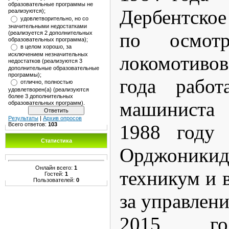
образовательные программы не
Дербентско
реализуются);
удовлетворительно, но со
значительными недостатками
по осмот
(реализуется 2 дополнительных
образовательных программа);
в целом хорошо, за
исключением незначительных
локомотиво
недостатков (реализуются 3
дополнительные образовательные
программы);
года работ
отлично, полностью
удовлетворен(а) (реализуются
более 3 дополнительных
машиниста 
образовательных программ).
Результаты
|
Архив опросов
1988 году 
Всего ответов:
103
Статистика
Орджоники
Онлайн всего:
1
техникум и в
Гостей:
1
Пользователей:
0
за управлени
2015 го