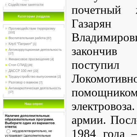
Содействие занятости
почетный ж
Категории раздела
Газар
Противодействие терроризму
Владимиров
[102]
Воспитательная работа
[87]
Клуб "Патриот"
[1]
закончив 
Антикоррупционная деятельность
[17]
Финансовое просвещение
[4]
поступи
Стоп СПИД
[26]
ДАССР 100 лет
[22]
Локомот
Трудоустройство выпускников
[2]
Разговор о важном
[7]
помощник
Антинаркотическая деятельность
[17]
электровоза
Наш опрос
армии. Посл
Наличие дополнительных
образовательных программ.
Выберите один из вариантов
ответа:
1984 года 
неудовлетворительно, не
устраивает (дополнительные