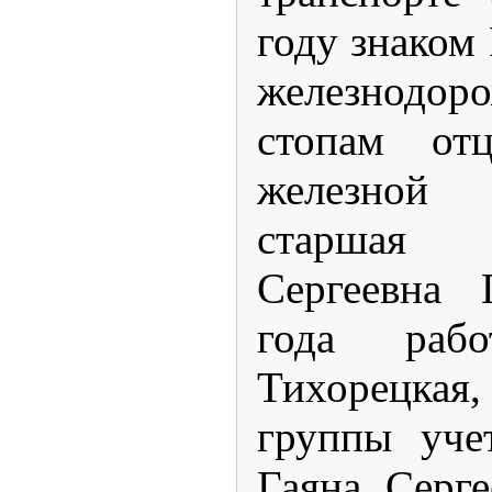
году знако
железнод
стопам от
железной
старшая
Сергеевна 
года раб
Тихорецка
группы уче
Гаяна Серге