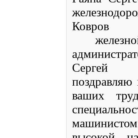
железнодоро
Ковров 
железно
администра
Сергей В
поздравляю 
ваших тру
специальнос
машинисто
высокой н