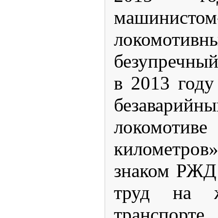
машинистом
локомотив
безупречный
в 2013 год
безаварий
локомот
километров
знаком РЖД
труд на ж
транспорте