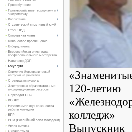
Профобучение
Противодействие терроризму и
экстремизму
Воспитание
Студенческий спортивный клуб
CтопСПИД
Спортивная жизнь
Финансовое просвещение
Кибердружина
Всероссийская олимпиада
профессионального мастерства
Навигатор ДОП
Госуслуги
«Знамениты
Снижение бюрократической
нагрузки на учителей
Страница психолога
120-лет
Электронные образовательные
информационные ресурсы
Обркредит СПО
«Железнодо
ВСОКО
Независимая оценка качества
работы колледжа
колледж»
ВПР
РСМ (Российский союз молодежи)
Выпускни
Архив приема
Охрана труда