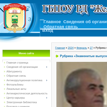
Главное
Сведения об орган
Обратная связь
Вход
Главная
»
2024
»
Февраль
»
27
» Рубрика 
Меню сайта
Рубрика «Знаменитые выпус
Главная страница
Сведения об организации
Абитуриенту
Обратная связь
Антикоррупционная политика
Фотоальбомы
Локальные акты
Антинаркотическая деятельность
Центр карьеры
Электронная библиотека
Разговор о важном