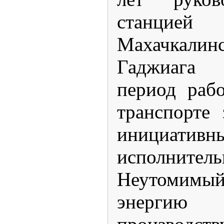
станци
Махачкали
Гаджиага 
период раб
транспорте 
инициати
исполните
Неутомимы
энергию