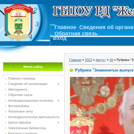
Главное
Сведения об орган
Обратная связь
Вход
Главная
»
2023
»
Август
»
28
» Рубрика "З
Меню сайта
Рубрика "Знаменитые выпуск
Главная страница
Сведения об организации
Абитуриенту
Обратная связь
Антикоррупционная политика
Фотоальбомы
Локальные акты
Антинаркотическая деятельность
Центр карьеры
Электронная библиотека
Разговор о важном