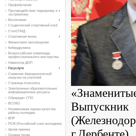
Профобучение
Противодействие терроризму и
экстремизму
Воспитание
Студенческий спортивный клуб
CтопСПИД
Спортивная жизнь
Финансовое просвещение
Кибердружина
Всероссийская олимпиада
профессионального мастерства
Навигатор ДОП
Госуслуги
Снижение бюрократической
нагрузки на учителей
Страница психолога
«Знамен
Электронные образовательные
информационные ресурсы
Обркредит СПО
Выпус
ВСОКО
Независимая оценка качества
работы колледжа
(Железно
ВПР
РСМ (Российский союз молодежи)
г.Дербент
Архив приема
Охрана труда