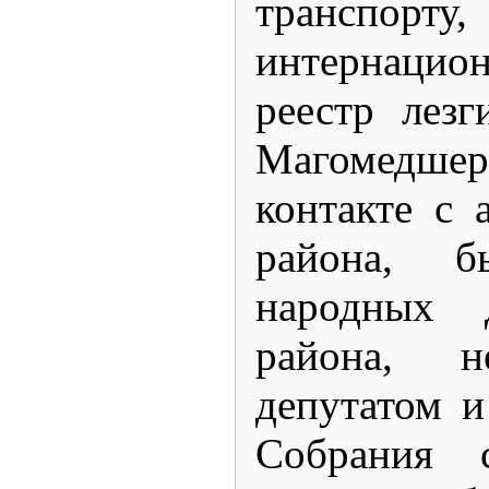
транспор
интернацио
реестр лезг
Магомедшер
контакте с 
района, б
народных д
района, н
депутатом и
Собрания 