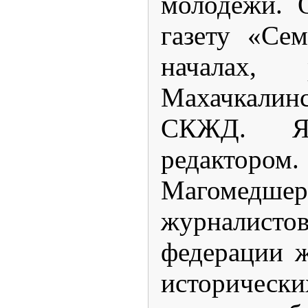
молодежи. 
газету «Се
началах, 
Махачкалин
СКЖД. Яв
редакт
Магомедшер
журналист
федерации ж
историческ