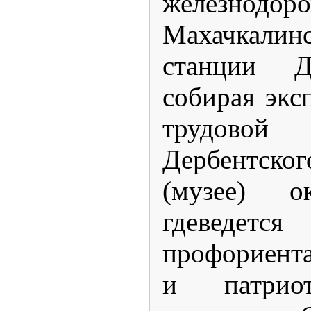
железнодо
Махачкали
станции Д
собирая экс
трудово
Дербентског
(музее) о
гдеведетс
профориент
и патриот