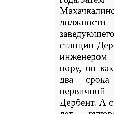
Махачкалин
должности 
заведующ
станции Дер
инженером 
пору, он ка
два срока
первичной 
Дербент. А с
лет руков