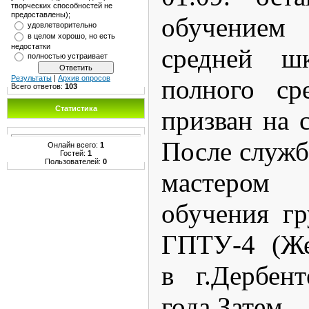
творческих способностей не
предоставлены);
обучением
удовлетворительно
в целом хорошо, но есть
недостатки
средней ш
полностью устраивает
Результаты
|
Архив опросов
полного ср
Всего ответов:
103
Статистика
призван на 
После служб
Онлайн всего:
1
Гостей:
1
Пользователей:
0
мастером
обучения г
ГПТУ-4 (Же
в г.Дербен
года.Зате