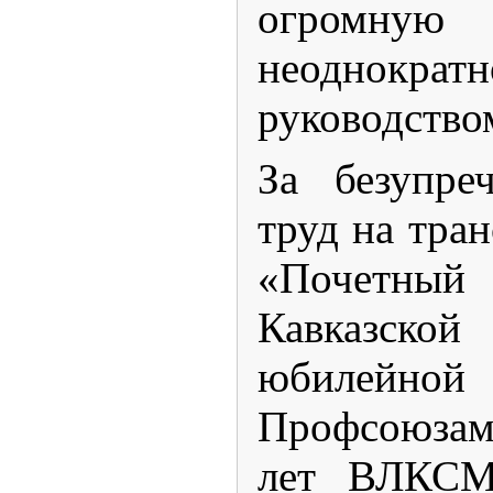
огромную 
неоднок
руководство
За безупре
труд на тра
«Почетны
Кавказско
юбилейно
Профсоюзам
лет ВЛКСМ