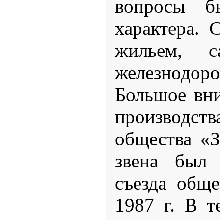
вопросы б
характера. 
жильем, с
железнодо
Большое вни
производс
общества «З
звена был 
съезда общ
1987 г. В 