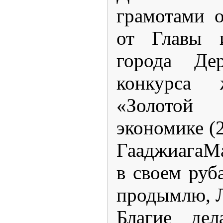
грамотами о
от Главы 
города Де
конкурса 
«Золотой
экономике (2
ГааджиагаМ
в своем руб
продымлю, Л
Благие де