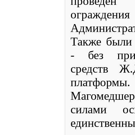
проведен
огражд
Администра
Также были
- без при
средств Ж.
платфо
Магомедше
силами о
единс