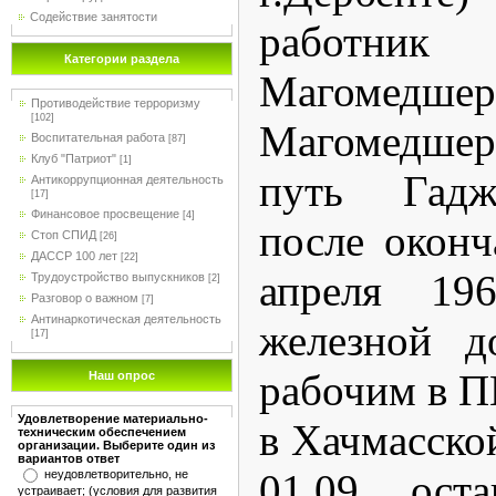
Содействие занятости
работни
Категории раздела
Магомедшер
Противодействие терроризму
[102]
Магомедше
Воспитательная работа
[87]
Клуб "Патриот"
[1]
путь Гадж
Антикоррупционная деятельность
[17]
Финансовое просвещение
[4]
после оконч
Стоп СПИД
[26]
ДАССР 100 лет
[22]
апреля 196
Трудоустройство выпускников
[2]
Разговор о важном
[7]
Антинаркотическая деятельность
железной д
[17]
рабочим в П
Наш опрос
Удовлетворение материально-
в Хачмасско
техническим обеспечением
организации. Выберите один из
вариантов ответ
01.09. ост
неудовлетворительно, не
устраивает; (условия для развития