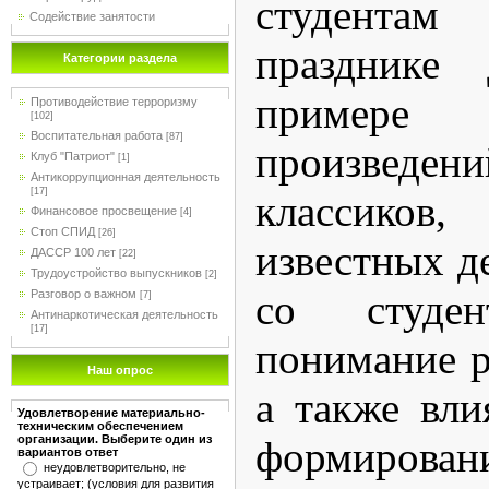
студентам
Содействие занятости
празднике
Категории раздела
примере 
Противодействие терроризму
[102]
Воспитательная работа
[87]
произведен
Клуб "Патриот"
[1]
Антикоррупционная деятельность
[17]
классиков
Финансовое просвещение
[4]
Стоп СПИД
[26]
известных д
ДАССР 100 лет
[22]
Трудоустройство выпускников
[2]
со студен
Разговор о важном
[7]
Антинаркотическая деятельность
[17]
понимание р
Наш опрос
а также вли
Удовлетворение материально-
техническим обеспечением
организации. Выберите один из
формиров
вариантов ответ
неудовлетворительно, не
устраивает; (условия для развития