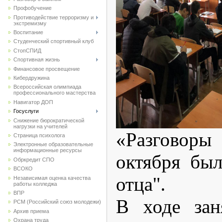
Профобучение
Противодействие терроризму и
экстремизму
Воспитание
Студенческий спортивный клуб
CтопСПИД
Спортивная жизнь
Финансовое просвещение
Кибердружина
Всероссийская олимпиада
профессионального мастерства
Навигатор ДОП
Госуслуги
Снижение бюрократической
нагрузки на учителей
«Разговор
Страница психолога
Электронные образовательные
информационные ресурсы
октября бы
Обркредит СПО
ВСОКО
отца".
Независимая оценка качества
работы колледжа
ВПР
В ходе зан
РСМ (Российский союз молодежи)
Архив приема
Охрана труда