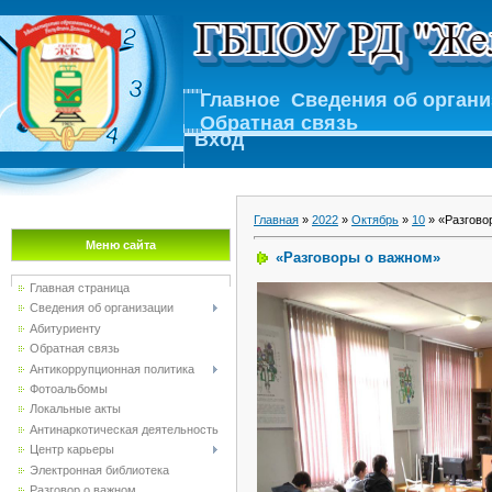
Главное
Сведения об орган
Обратная связь
Вход
Главная
»
2022
»
Октябрь
»
10
» «Разгово
Меню сайта
«Разговоры о важном»
Главная страница
Сведения об организации
Абитуриенту
Обратная связь
Антикоррупционная политика
Фотоальбомы
Локальные акты
Антинаркотическая деятельность
Центр карьеры
Электронная библиотека
Разговор о важном