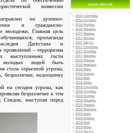
 отдела по обеспечению
Архив записей
рористической комиссии
2016 Сентябрь
направлен на духовно-
2016 Октябрь
ещение и гражданско-
2016 Ноябрь
2016 Декабрь
ие молодежи. Главная цель
2017 Январь
обучающихся, пропаганда
2017 Апрель
2017 Август
 наследия Дагестана и
2017 Сентябрь
 проявлений – терроризма
2017 Октябрь
их выступлениях гости
2017 Декабрь
2018 Январь
и молодых людей быть
2018 Февраль
м столь серьезной угрозы,
2018 Март
2018 Апрель
, безразличие, недооценку
2018 Май
2018 Июнь
й на сегодня угрозы, как
2018 Сентябрь
2018 Октябрь
проявляя безразличие к тем
2018 Ноябрь
 Сеидов, выступая перед
2018 Декабрь
2019 Январь
2019 Февраль
2019 Март
2019 Апрель
2019 Май
2019 Июнь
2019 Август