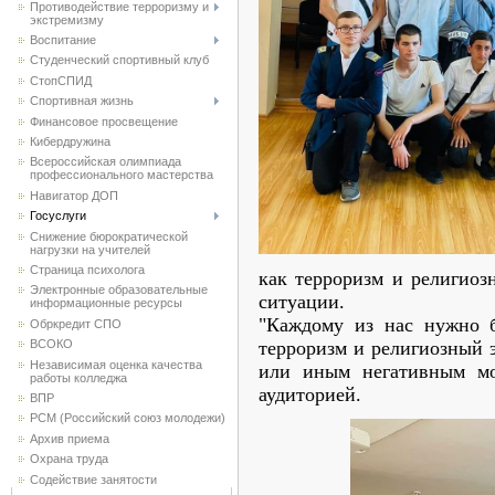
Противодействие терроризму и
экстремизму
Воспитание
Студенческий спортивный клуб
CтопСПИД
Спортивная жизнь
Финансовое просвещение
Кибердружина
Всероссийская олимпиада
профессионального мастерства
Навигатор ДОП
Госуслуги
Снижение бюрократической
нагрузки на учителей
Страница психолога
как терроризм и религиоз
Электронные образовательные
ситуации.
информационные ресурсы
"Каждому из нас нужно б
Обркредит СПО
ВСОКО
терроризм и религиозный э
Независимая оценка качества
или иным негативным мо
работы колледжа
аудиторией.
ВПР
РСМ (Российский союз молодежи)
Архив приема
Охрана труда
Содействие занятости