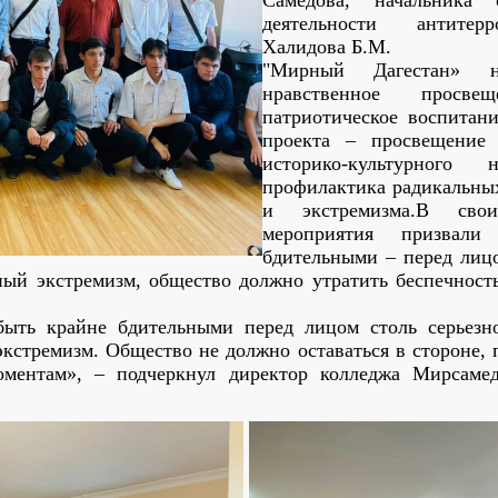
Самедова, начальника
деятельности антитер
Халидова Б.М.
"Мирный Дагестан» 
нравственное просв
патриотическое воспитан
проекта – просвещение 
историко-культурного
профилактика радикальных
и экстремизма.В сво
мероприятия призвал
бдительными – перед лицо
ный экстремизм, общество должно утратить беспечность
ыть крайне бдительными перед лицом столь серьезно
кстремизм. Общество не должно оставаться в стороне, 
ментам», – подчеркнул директор колледжа Мирсамед