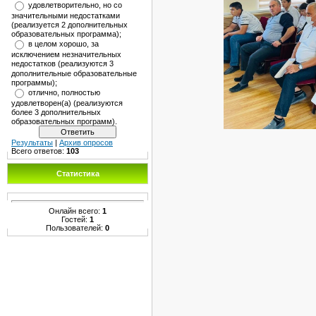
удовлетворительно, но со
значительными недостатками
(реализуется 2 дополнительных
образовательных программа);
в целом хорошо, за
исключением незначительных
недостатков (реализуются 3
дополнительные образовательные
программы);
отлично, полностью
удовлетворен(а) (реализуются
более 3 дополнительных
образовательных программ).
Результаты
|
Архив опросов
Всего ответов:
103
Статистика
Онлайн всего:
1
Гостей:
1
Пользователей:
0