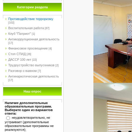
Категории раздела
Противодействие терроризму
[102]
Воспитательная работа
[87]
Клуб "Патриот"
[1]
Антикоррупционная деятельность
[17]
Финансовое просвещение
[4]
Стоп СПИД
[26]
ДАССР 100 лет
[22]
Трудоустройство выпускников
[2]
Разговор о важном
[7]
Антинаркотическая деятельность
[17]
Наш опрос
Наличие дополнительных
образовательных программ.
Выберите один из вариантов
ответа:
неудовлетворительно, не
устраивает (дополнительные
образовательные программы не
реализуются);