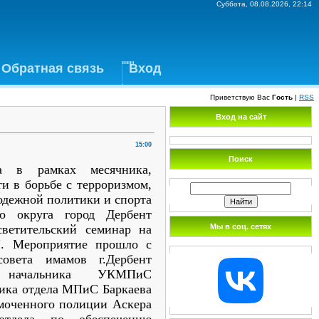
Суббота, 08.08.2026, 22:14
Обратная связь
Вход
Приветствую Вас
Гость
|
RSS
Вход на сайт
15:00
Поиск
а в рамках месячника,
и в борьбе с терроризмом,
одежной политики и спорта
го округа город Дербент
Мы в соц. сетях
светительский семинар на
". Мероприятие прошло с
совета имамов г.Дербент
 начальника УКМПиС
ника отдела МПиС Баркаева
омоченного полиции Аскера