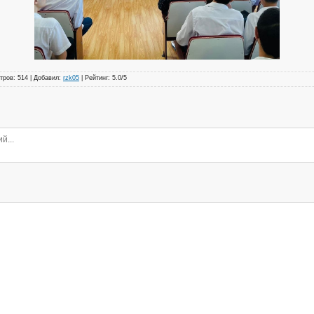
тров
:
514
|
Добавил
:
rzk05
|
Рейтинг
:
5.0
/
5