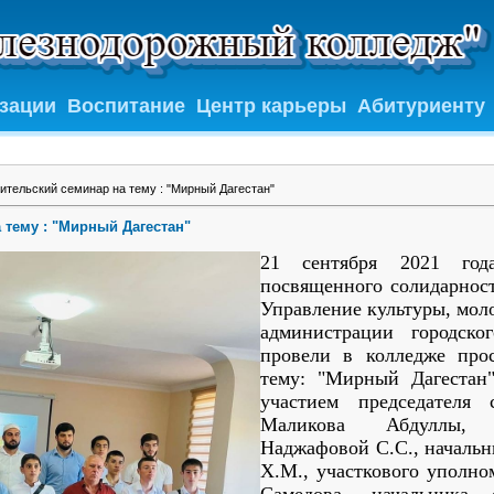
изации
Воспитание
Центр карьеры
Абитуриенту
ительский семинар на тему : "Мирный Дагестан"
 тему : "Мирный Дагестан"
21 сентября 2021 год
посвященного солидарност
Управление культуры, мол
администрации городско
провели в колледже про
тему: "Мирный Дагестан
участием председателя 
Маликова Абдуллы,
Наджафовой С.С., началь
Х.М., участкового уполн