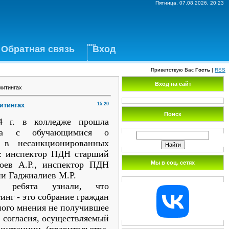
Пятница, 07.08.2026, 20:23
Обратная связь
Вход
Приветствую Вас
Гость
|
RSS
Вход на сайт
митингах
итингах
15:20
Поиск
24 г. в колледже прошла
седа с обучающимися о
я в несанкционированных
и: инспектор ПДН старший
Мы в соц. сетях
оев А.Р., инспектор ПДН
и Гаджиалиев М.Р.
ебята узнали, что
нг - это собрание граждан
ного мнения не получившее
 согласия, осуществляемый