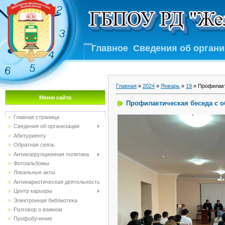
Главное
Сведения об орган
Главная
»
2024
»
Январь
»
19
» Профилакт
Меню сайта
Профилактическая беседа с 
Главная страница
Сведения об организации
Абитуриенту
Обратная связь
Антикоррупционная политика
Фотоальбомы
Локальные акты
Антинаркотическая деятельность
Центр карьеры
Электронная библиотека
Разговор о важном
Профобучение