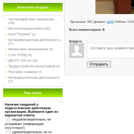
Категории раздела
Противодействие терроризму
Просмотров
:
350
|
Добавил
:
rzk05
|
Рейтинг
:
5.0
/
3
[102]
Воспитательная работа
[87]
Всего комментариев
:
0
Клуб "Патриот"
[1]
Антикоррупционная деятельность
Войдите:
[17]
Финансовое просвещение
[4]
Стоп СПИД
[26]
ДАССР 100 лет
[22]
Отправить
Трудоустройство выпускников
[2]
Разговор о важном
[7]
Антинаркотическая деятельность
[17]
Наш опрос
Наличие сведений о
педагогических работниках
организации. Выберите один из
вариантов ответа:
неудовлетворительно, не
устраивает (информация
отсутствует);
удовлетворительно, но со