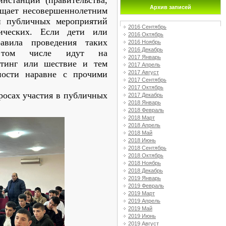
инстанции (правительства,
Архив записей
рещает несовершеннолетним
ми публичных мероприятий
2016 Сентябрь
ческих. Если дети или
2016 Октябрь
авила проведения таких
2016 Ноябрь
2016 Декабрь
том числе идут на
2017 Январь
итинг или шествие и тем
2017 Апрель
2017 Август
ности наравне с прочими
2017 Сентябрь
2017 Октябрь
просах участия в публичных
2017 Декабрь
2018 Январь
2018 Февраль
2018 Март
2018 Апрель
2018 Май
2018 Июнь
2018 Сентябрь
2018 Октябрь
2018 Ноябрь
2018 Декабрь
2019 Январь
2019 Февраль
2019 Март
2019 Апрель
2019 Май
2019 Июнь
2019 Август