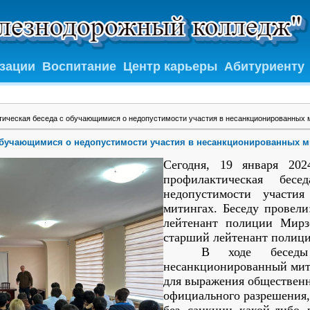
изации
Воспитание
Центр карьеры
Абитуриенту
ическая беседа с обучающимися о недопустимости участия в несанкционированных 
обучающимися о недопустимости участия в несанкционированных м
Сегодня, 19 января 20
профилактическая бе
недопустимости участи
митингах. Беседу провел
лейтенант полиции Мирз
старший лейтенант полици
В ходе беседы р
несанкционированный мити
для выражения обществен
официального разрешения,