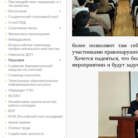
Противодействие терроризму и
экстремизму
Воспитание
Студенческий спортивный клуб
CтопСПИД
Спортивная жизнь
Финансовое просвещение
Кибердружина
более позволяют там се
Всероссийская олимпиада
профессионального мастерства
участниками правонаруше
Навигатор ДОП
Хочется надеяться, что бе
Госуслуги
мероприятиях и будут заду
Снижение бюрократической
нагрузки на учителей
Страница психолога
Электронные образовательные
информационные ресурсы
Обркредит СПО
ВСОКО
Независимая оценка качества
работы колледжа
ВПР
РСМ (Российский союз молодежи)
Архив приема
Охрана труда
Содействие занятости