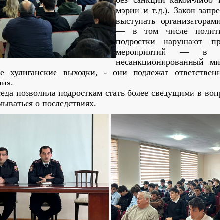
без санкции какой-либо 
мэрии и т.д.). Закон зап
выступать организатора
— в том числе полити
подростки нарушают пр
мероприятий — в 
несанкционированный м
бе хулиганские выходки, - они подлежат ответствен
ния.
седа позволила подросткам стать более сведущими в во
мываться о последствиях.