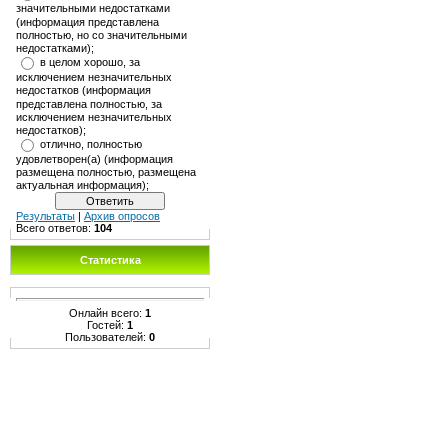
значительными недостатками
(информация представлена
полностью, но со значительными
недостатками);
в целом хорошо, за
исключением незначительных
недостатков (информация
представлена полностью, за
исключением незначительных
недостатков);
отлично, полностью
удовлетворен(а) (информация
размещена полностью, размещена
актуальная информация);
Результаты
|
Архив опросов
Всего ответов:
104
Статистика
Онлайн всего:
1
Гостей:
1
Пользователей:
0