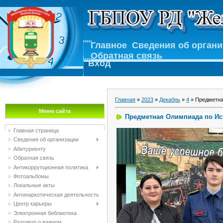
Главное
Сведения об орган
Обратная связь
Вход
Главная
»
2023
»
Декабрь
»
4
» Предметна
Меню сайта
Предметная Олимпиада по Ис
Главная страница
Сведения об организации
Абитуриенту
Обратная связь
Антикоррупционная политика
Фотоальбомы
Локальные акты
Антинаркотическая деятельность
Центр карьеры
Электронная библиотека
Разговор о важном