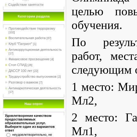
Содействие занятости
целью повы
Категории раздела
обучения.
Противодействие терроризму
[102]
По резуль
Воспитательная работа
[87]
Клуб "Патриот"
[1]
Антикоррупционная деятельность
работ, мест
[17]
Финансовое просвещение
[4]
следующим 
Стоп СПИД
[26]
ДАССР 100 лет
[22]
Трудоустройство выпускников
[2]
1 место: Ми
Разговор о важном
[7]
Антинаркотическая деятельность
[17]
Мл2,
Наш опрос
2 место: Г
Удовлетворение качеством
предоставляемых
образовательных услуг.
Мл1,
Выберите один из вариантов
ответ
неудовлетворительно, не