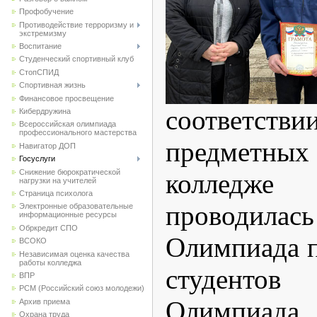
Профобучение
Противодействие терроризму и
экстремизму
Воспитание
Студенческий спортивный клуб
CтопСПИД
Спортивная жизнь
Финансовое просвещение
соответст
Кибердружина
Всероссийская олимпиада
профессионального мастерства
предметн
Навигатор ДОП
Госуслуги
Снижение бюрократической
колледж
нагрузки на учителей
Страница психолога
проводила
Электронные образовательные
информационные ресурсы
Обркредит СПО
Олимпиада п
ВСОКО
Независимая оценка качества
работы колледжа
студенто
ВПР
РСМ (Российский союз молодежи)
Олимпиада
Архив приема
Охрана труда