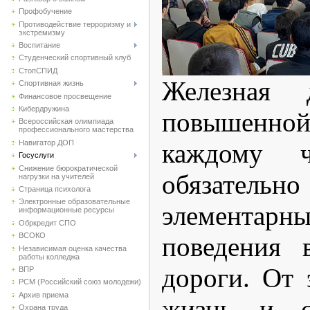
Профобучение
Противодействие терроризму и
экстремизму
Воспитание
Студенческий спортивный клуб
CтопСПИД
Железная 
Спортивная жизнь
Финансовое просвещение
Кибердружина
повышенно
Всероссийская олимпиада
профессионального мастерства
Навигатор ДОП
каждому ч
Госуслуги
Снижение бюрократической
обязате
нагрузки на учителей
Страница психолога
Электронные образовательные
элемента
информационные ресурсы
Обркредит СПО
ВСОКО
поведения 
Независимая оценка качества
работы колледжа
дороги. От 
ВПР
РСМ (Российский союз молодежи)
Архив приема
жизнь и с
Охрана труда