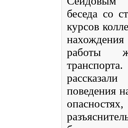
Сеидовым 
беседа со с
курсов колл
нахождени
работы же
транспо
рассказа
поведения н
опаснос
разъясните