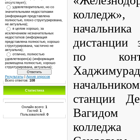
«Железнодо
отсутствует);
удовлетворительно, но со
колледж»,
значительными недостатками
(информация представлена
полностью, плохо структурирована,
начальника
не актуальна);
в целом хорошо, за
исключением незначительных
недостатков (информация
дистанции 
представлена полностью, хорошо
структурирована, частично не
актуальна);
по конт
отлично, полностью
удовлетворен(а) (информация
размещена полностью, хорошо
Хаджимура
структурирована, актуальна);
Результаты
|
Архив опросов
начальн
Всего ответов:
108
Статистика
станции Д
Онлайн всего:
1
Вагидом 
Гостей:
1
Пользователей:
0
колледж