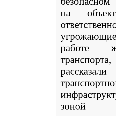
безопасном
на объект
ответственн
угрожающ
работе же
транспо
рассказал
транспортно
инфраструк
зоной 