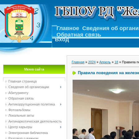
Главное
Сведения об орган
Обратная связь
Вход
Главная
»
2024
»
Апрель
»
18
» Правила п
Меню сайта
Правила поведения на железн
Главная страница
Сведения об организации
Абитуриенту
Обратная связь
Антикоррупционная политика
Фотоальбомы
Локальные акты
Антинаркотическая деятельность
Центр карьеры
Электронная библиотека
Разговор о важном