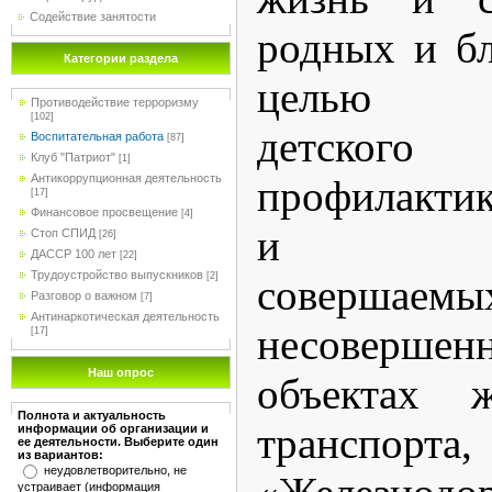
Содействие занятости
родных и бл
Категории раздела
целью пр
Противодействие терроризму
[102]
детского
Воспитательная работа
[87]
Клуб "Патриот"
[1]
Антикоррупционная деятельность
профилакти
[17]
Финансовое просвещение
[4]
и право
Стоп СПИД
[26]
ДАССР 100 лет
[22]
Трудоустройство выпускников
[2]
совершаемы
Разговор о важном
[7]
Антинаркотическая деятельность
несоверше
[17]
Наш опрос
объектах ж
Полнота и актуальность
транспорт
информации об организации и
ее деятельности. Выберите один
из вариантов:
неудовлетворительно, не
устраивает (информация