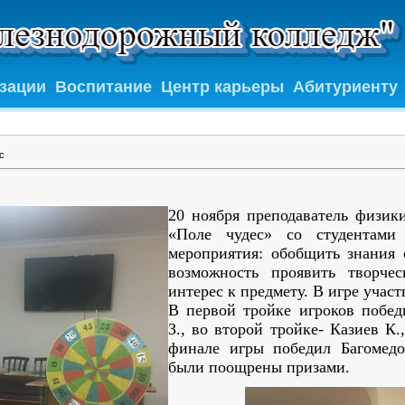
изации
Воспитание
Центр карьеры
Абитуриенту
с
20 ноября преподаватель физик
«Поле чудес» со студентам
мероприятия: обобщить знания 
возможность проявить творчес
интерес к предмету. В игре учас
В первой тройке игроков побед
З., во второй тройке- Казиев К
финале игры победил Багомедо
были поощрены призами.