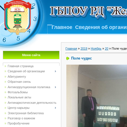
Главное
Сведения об орган
Главная
»
2019
»
Ноябрь
»
20
» Поле чуде
Меню сайта
Поле чудес
Главная страница
Сведения об организации
Абитуриенту
Обратная связь
Антикоррупционная политика
Фотоальбомы
Локальные акты
Антинаркотическая деятельность
Центр карьеры
Электронная библиотека
Разговор о важном
Профобучение