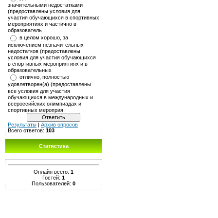
значительными недостатками
(предоставлены условия для
участия обучающихся в спортивных
мероприятиях и частично в
образователь
в целом хорошо, за
исключением незначительных
недостатков (предоставлены
условия для участия обучающихся
в спортивных мероприятиях и в
образовательных
отлично, полностью
удовлетворен(а) (предоставлены
все условия для участия
обучающихся в международных и
всероссийских олимпиадах и
спортивных мероприя
Результаты
|
Архив опросов
Всего ответов:
103
Статистика
Онлайн всего:
1
Гостей:
1
Пользователей:
0