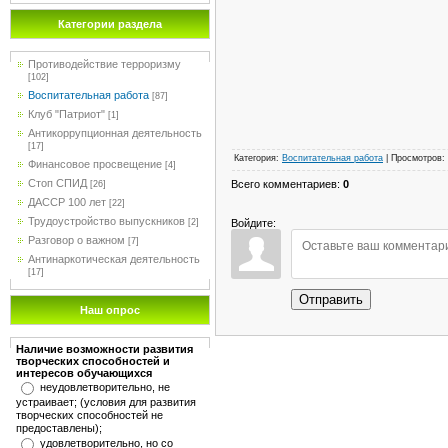
Категории раздела
Противодействие терроризму
[102]
Воспитательная работа
[87]
Клуб "Патриот"
[1]
Антикоррупционная деятельность
[17]
Категория
:
Воспитательная работа
|
Просмотров
:
Финансовое просвещение
[4]
Стоп СПИД
Всего комментариев
:
0
[26]
ДАССР 100 лет
[22]
Трудоустройство выпускников
Войдите:
[2]
Разговор о важном
[7]
Антинаркотическая деятельность
[17]
Отправить
Наш опрос
Наличие возможности развития
творческих способностей и
интересов обучающихся
неудовлетворительно, не
устраивает; (условия для развития
творческих способностей не
предоставлены);
удовлетворительно, но со