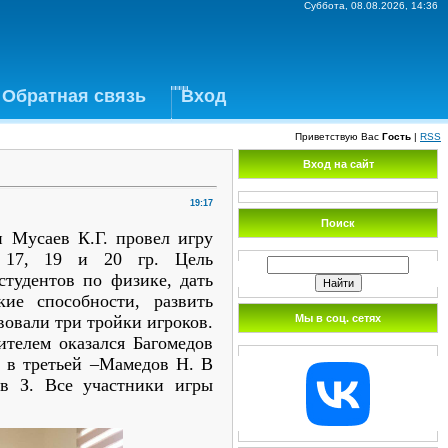
Суббота, 08.08.2026, 14:36
Обратная связь
Вход
Приветствую Вас
Гость
|
RSS
Вход на сайт
19:17
Поиск
и Мусаев К.Г. провел игру
и 17, 19 и 20 гр. Цель
студентов по физике, дать
кие способности, развить
Мы в соц. сетях
твовали три тройки игроков.
ителем оказался Багомедов
., в третьей –Мамедов Н. В
в З. Все участники игры