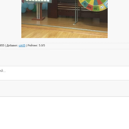
855
|
Добавил
:
rzk05
|
Рейтинг
:
5.0
/
5