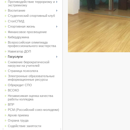
Противодействие терроризму и
экстремизму
Воспитание
Студенческий спортивный клуб
CтопСПИД
Спортивная жизнь
Финансовое просвещение
Кибердружина
Всероссийская олимпиада
профессионального мастерства
Навигатор ДОП
Госуслуги
Снижение бюрократической
нагрузки на учителей
Страница психолога
Электронные образовательные
информационные ресурсы
Обркредит СПО
ВСОКО
Независимая оценка качества
работы колледжа
ВПР
РСМ (Российский союз молодежи)
Архив приема
Охрана труда
Содействие занятости