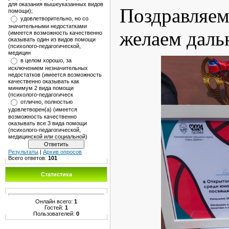
для оказания вышеуказанных видов
Поздравляе
помощи);
удовлетворительно, но со
значительными недостатками
желаем даль
(имеется возможность качественно
оказывать один из видов помощи
(психолого-педагогической,
медицин
в целом хорошо, за
исключением незначительных
недостатков (имеется возможность
качественно оказывать как
минимум 2 вида помощи
(психолого-педагогическ
отлично, полностью
удовлетворен(а) (имеется
возможность качественно
оказывать все 3 вида помощи
(психолого-педагогической,
медицинской или социальной)
Результаты
|
Архив опросов
Всего ответов:
101
Статистика
Онлайн всего:
1
Гостей:
1
Пользователей:
0