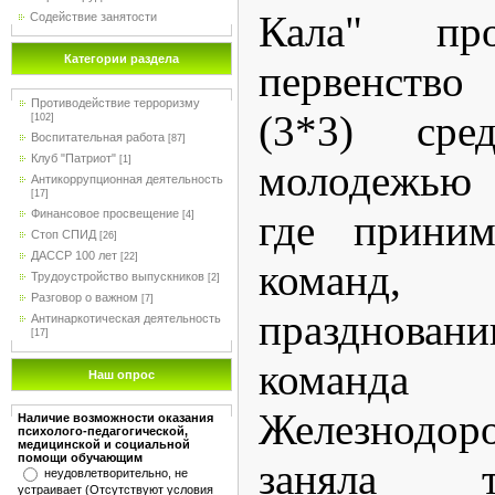
Кала" пр
Содействие занятости
Категории раздела
первенство
Противодействие терроризму
(3*3) ср
[102]
Воспитательная работа
[87]
Клуб "Патриот"
[1]
молодежью 
Антикоррупционная деятельность
[17]
Финансовое просвещение
где приним
[4]
Стоп СПИД
[26]
ДАССР 100 лет
[22]
команд,
Трудоустройство выпускников
[2]
Разговор о важном
[7]
праздновани
Антинаркотическая деятельность
[17]
команд
Наш опрос
Железнодор
Наличие возможности оказания
психолого-педагогической,
медицинской и социальной
помощи обучающим
заняла т
неудовлетворительно, не
устраивает (Отсутствуют условия