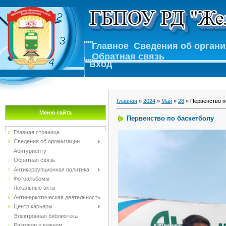
Главное
Сведения об орган
Обратная связь
Вход
Главная
»
2024
»
Май
»
28
» Первенство п
Меню сайта
Первенство по баскетболу
Главная страница
Сведения об организации
Абитуриенту
Обратная связь
Антикоррупционная политика
Фотоальбомы
Локальные акты
Антинаркотическая деятельность
Центр карьеры
Электронная библиотека
Разговор о важном