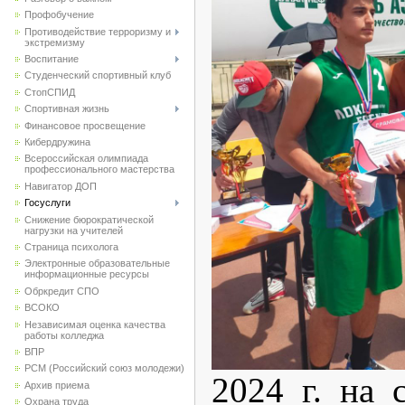
Профобучение
Противодействие терроризму и
экстремизму
Воспитание
Студенческий спортивный клуб
CтопСПИД
Спортивная жизнь
Финансовое просвещение
Кибердружина
Всероссийская олимпиада
профессионального мастерства
Навигатор ДОП
Госуслуги
Снижение бюрократической
нагрузки на учителей
Страница психолога
Электронные образовательные
информационные ресурсы
Обркредит СПО
ВСОКО
Независимая оценка качества
работы колледжа
ВПР
РСМ (Российский союз молодежи)
2024 г. на 
Архив приема
Охрана труда