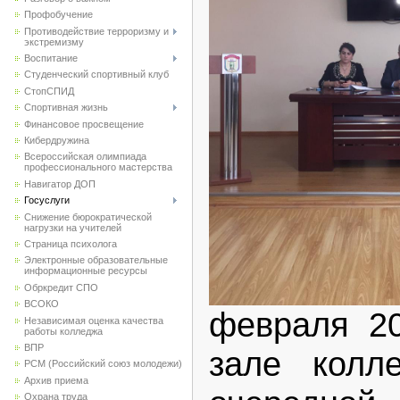
Профобучение
Противодействие терроризму и
экстремизму
Воспитание
Студенческий спортивный клуб
CтопСПИД
Спортивная жизнь
Финансовое просвещение
Кибердружина
Всероссийская олимпиада
профессионального мастерства
Навигатор ДОП
Госуслуги
Снижение бюрократической
нагрузки на учителей
Страница психолога
Электронные образовательные
информационные ресурсы
Обркредит СПО
ВСОКО
февраля 20
Независимая оценка качества
работы колледжа
ВПР
зале колл
РСМ (Российский союз молодежи)
Архив приема
Охрана труда