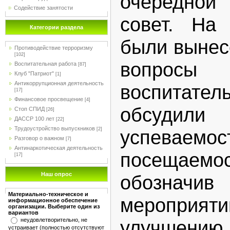
очередной 
Содействие занятости
совет. На
Категории раздела
были вынес
Противодействие терроризму
[102]
вопросы
Воспитательная работа
[87]
Клуб "Патриот"
[1]
Антикоррупционная деятельность
воспитате
[17]
Финансовое просвещение
[4]
обсудил
Стоп СПИД
[26]
ДАССР 100 лет
[22]
Трудоустройство выпускников
[2]
успев
Разговор о важном
[7]
Антинаркотическая деятельность
посещаемо
[17]
Наш опрос
обознач
Материально-техническое и
меропри
информационное обеспечение
организации. Выберите один из
вариантов
неудовлетворительно, не
улучшению.
устраивает (полностью отсутствуют