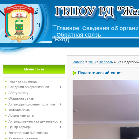
Главное
Сведения об орган
Обратная связь
Вход
Главная
»
2019
»
Февраль
»
8
» Педагогич
Меню сайта
Педагогический совет
Главная страница
Сведения об организации
Абитуриенту
Обратная связь
Антикоррупционная политика
Фотоальбомы
Локальные акты
Антинаркотическая деятельность
Центр карьеры
Электронная библиотека
Разговор о важном