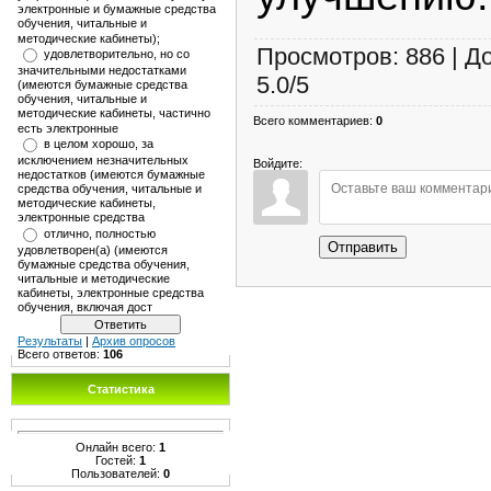
электронные и бумажные средства
обучения, читальные и
методические кабинеты);
Просмотров
:
886
|
Д
удовлетворительно, но со
значительными недостатками
5.0
/
5
(имеются бумажные средства
обучения, читальные и
методические кабинеты, частично
Всего комментариев
:
0
есть электронные
в целом хорошо, за
исключением незначительных
Войдите:
недостатков (имеются бумажные
средства обучения, читальные и
методические кабинеты,
электронные средства
отлично, полностью
Отправить
удовлетворен(а) (имеются
бумажные средства обучения,
читальные и методические
кабинеты, электронные средства
обучения, включая дост
Результаты
|
Архив опросов
Всего ответов:
106
Статистика
Онлайн всего:
1
Гостей:
1
Пользователей:
0