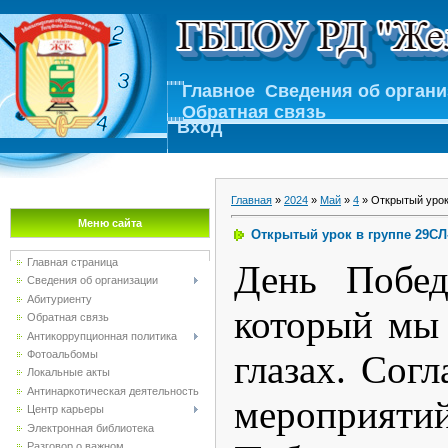
Главное
Сведения об орган
Обратная связь
Вход
Главная
»
2024
»
Май
»
4
» Открытый урок
Меню сайта
Открытый урок в группе 29СЛ
Главная страница
День Побед
Сведения об организации
Абитуриенту
который мы 
Обратная связь
Антикоррупционная политика
Фотоальбомы
глазах. Сог
Локальные акты
Антинаркотическая деятельность
мероприят
Центр карьеры
Электронная библиотека
Разговор о важном