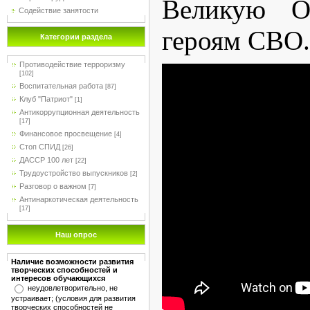
Великую О
Содействие занятости
героям СВО.
Категории раздела
Противодействие терроризму
[102]
Воспитательная работа
[87]
Клуб "Патриот"
[1]
Антикоррупционная деятельность
[17]
Финансовое просвещение
[4]
Стоп СПИД
[26]
ДАССР 100 лет
[22]
Трудоустройство выпускников
[2]
Разговор о важном
[7]
Антинаркотическая деятельность
[17]
Наш опрос
Наличие возможности развития
творческих способностей и
интересов обучающихся
неудовлетворительно, не
устраивает; (условия для развития
творческих способностей не