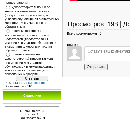
предоставлены);
удовлетворительно, но со
значительными недостатками
(предоставлены условия для
участия обучающихся в спортивных
Просмотров
:
198
|
Д
мероприятиях и частично в
образователь
в целом хорошо, за
Всего комментариев
:
0
исключением незначительных
недостатков (предоставлены
условия для участия обучающихся
Войдите:
в спортивных мероприятиях и в
образовательных
отлично, полностью
удовлетворен(а) (предоставлены
все условия для участия
Отправить
обучающихся в международных и
всероссийских олимпиадах и
спортивных мероприя
Результаты
|
Архив опросов
Всего ответов:
103
Статистика
Онлайн всего:
1
Гостей:
1
Пользователей:
0