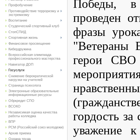
Победы, в
Профобучение
Противодействие терроризму и
проведен о
экстремизму
Воспитание
Студенческий спортивный клуб
фразы урока
CтопСПИД
Спортивная жизнь
"Ветераны 
Финансовое просвещение
Кибердружина
Всероссийская олимпиада
герои СВО 
профессионального мастерства
Навигатор ДОП
мероприят
Госуслуги
Снижение бюрократической
нагрузки на учителей
нравствен
Страница психолога
Электронные образовательные
информационные ресурсы
(гражданств
Обркредит СПО
ВСОКО
гордость за 
Независимая оценка качества
работы колледжа
ВПР
уважение к
РСМ (Российский союз молодежи)
Архив приема
Охрана труда