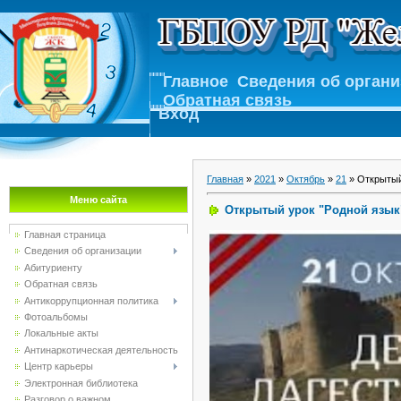
Главное
Сведения об орган
Обратная связь
Вход
Главная
»
2021
»
Октябрь
»
21
» Открытый
Меню сайта
Открытый урок "Родной язык
Главная страница
Сведения об организации
Абитуриенту
Обратная связь
Антикоррупционная политика
Фотоальбомы
Локальные акты
Антинаркотическая деятельность
Центр карьеры
Электронная библиотека
Разговор о важном