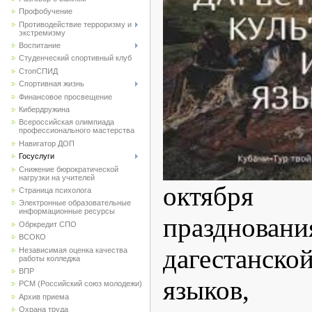
Профобучение
Противодействие терроризму и
экстремизму
Воспитание
Студенческий спортивный клуб
CтопСПИД
Спортивная жизнь
Финансовое просвещение
Кибердружина
Всероссийская олимпиада
профессионального мастерства
Навигатор ДОП
Госуслуги
Снижение бюрократической
нагрузки на учителей
октябр
Страница психолога
Электронные образовательные
информационные ресурсы
праздн
Обркредит СПО
ВСОКО
дагестанс
Независимая оценка качества
работы колледжа
ВПР
языков, 
РСМ (Российский союз молодежи)
Архив приема
Охрана труда