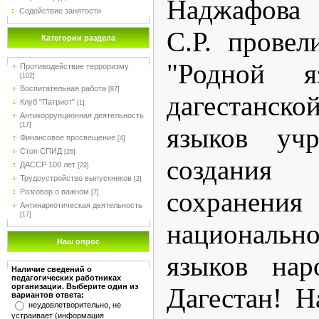
Наджафова 
Содействие занятости
С.Р. прове
Категории раздела
"Родной я
Противодействие терроризму
[102]
Воспитательная работа
[87]
дагестанс
Клуб "Патриот"
[1]
Антикоррупционная деятельность
[17]
языков уч
Финансовое просвещение
[4]
Стоп СПИД
[26]
создания
ДАССР 100 лет
[22]
Трудоустройство выпускников
[2]
сохранен
Разговор о важном
[7]
Антинаркотическая деятельность
[17]
националь
Наш опрос
языков нар
Наличие сведений о
педагогических работниках
организации. Выберите один из
Дагестан! Н
вариантов ответа:
неудовлетворительно, не
устраивает (информация