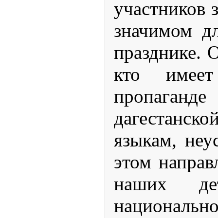
участников з
значимом д
празднике. О
кто имее
пропаган
дагестанс
языкам, неу
этом направ
наших д
национальн