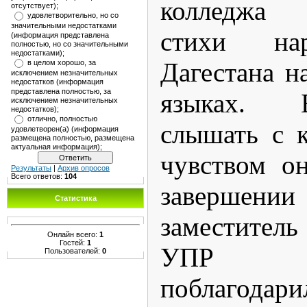
колледжа 
отсутствует);
удовлетворительно, но со
значительными недостатками
стихи на
(информация представлена
полностью, но со значительными
недостатками);
Дагестана н
в целом хорошо, за
исключением незначительных
недостатков (информация
представлена полностью, за
языках. 
исключением незначительных
недостатков);
отлично, полностью
слышать с 
удовлетворен(а) (информация
размещена полностью, размещена
актуальная информация);
чувством о
Результаты
|
Архив опросов
Всего ответов:
104
завершени
Статистика
заместител
Онлайн всего:
1
Гостей:
1
УПР Э.Б
Пользователей:
0
поблаго