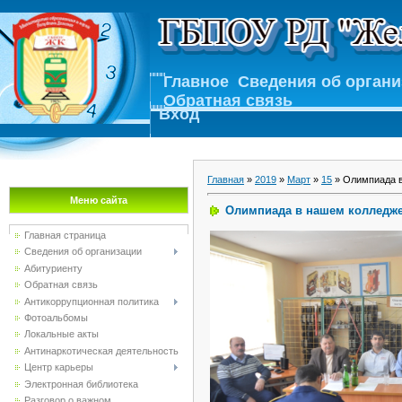
Главное
Сведения об орган
Обратная связь
Вход
Главная
»
2019
»
Март
»
15
» Олимпиада 
Меню сайта
Олимпиада в нашем колледж
Главная страница
Сведения об организации
Абитуриенту
Обратная связь
Антикоррупционная политика
Фотоальбомы
Локальные акты
Антинаркотическая деятельность
Центр карьеры
Электронная библиотека
Разговор о важном