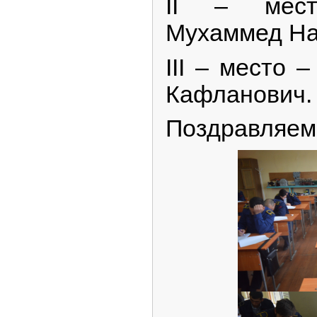
II – мес
Мухаммед На
III – место 
Кафланович.
Поздравляем