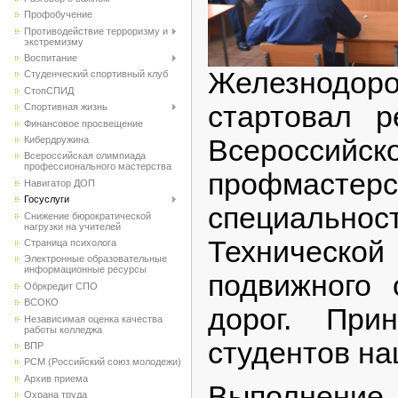
Профобучение
Противодействие терроризму и
экстремизму
Воспитание
Железнодор
Студенческий спортивный клуб
CтопСПИД
стартовал р
Спортивная жизнь
Финансовое просвещение
Кибердружина
Всероссий
Всероссийская олимпиада
профессионального мастерства
профмас
Навигатор ДОП
Госуслуги
специальн
Снижение бюрократической
нагрузки на учителей
Техническо
Страница психолога
Электронные образовательные
информационные ресурсы
подвижного 
Обркредит СПО
ВСОКО
дорог. При
Независимая оценка качества
работы колледжа
студентов на
ВПР
РСМ (Российский союз молодежи)
Архив приема
Выполнен
Охрана труда