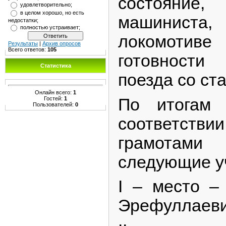
состояние,
удовлетворительно;
в целом хорошо, но есть
машиниста
недостатки;
полностью устраивает;
локомот
Результаты
|
Архив опросов
Всего ответов:
105
готовности
Статистика
поезда со ст
Онлайн всего:
1
По итогам
Гостей:
1
Пользователей:
0
соответстви
грамотам
следующие у
I – место –
Эрефуллаеви