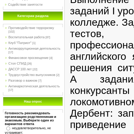
Содействие занятости
заданий I ур
Категории раздела
колледже. За
Противодействие терроризму
тестов,
[102]
Воспитательная работа
[87]
профессион
Клуб "Патриот"
[1]
Антикоррупционная деятельность
английского 
[17]
Финансовое просвещение
[4]
Стоп СПИД
решения сит
[26]
ДАССР 100 лет
[22]
Трудоустройство выпускников
А задан
[2]
Разговор о важном
[7]
Антинаркотическая деятельность
конкурсан
[17]
локомотивн
Наш опрос
Дербент: зап
Готовность рекомендовать
организацию родственникам и
знакомым. Выберите один из
приведение
вариантов ответа
неудовлетворительно, не
устраивает;