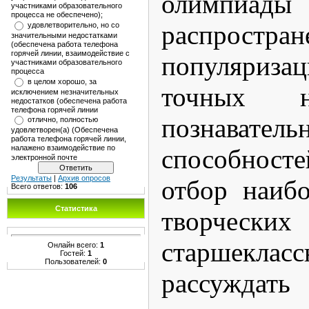
олимпиа
участниками образовательного
процесса не обеспечено);
распрос
удовлетворительно, но со
значительными недостатками
(обеспечена работа телефона
горячей линии, взаимодействие с
популяриза
участниками образовательного
процесса
в целом хорошо, за
точных н
исключением незначительных
недостатков (обеспечена работа
телефона горячей линии
познаватель
отлично, полностью
удовлетворен(а) (Обеспечена
работа телефона горячей линии,
налажено взаимодействие по
способност
электронной почте
Результаты
|
Архив опросов
отбор наибо
Всего ответов:
106
Статистика
творчески
старшекласс
Онлайн всего:
1
Гостей:
1
Пользователей:
0
рассужд