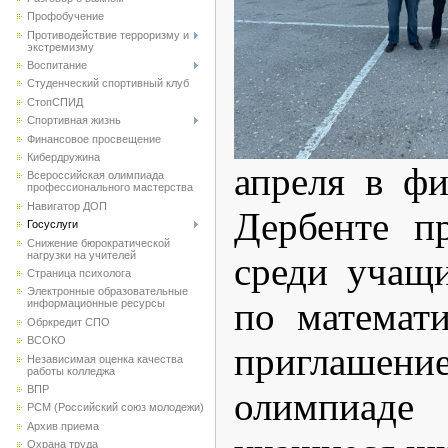
Профобучение
Противодействие терроризму и
экстремизму
Воспитание
Студенческий спортивный клуб
CтопСПИД
Спортивная жизнь
Финансовое просвещение
Кибердружина
апреля в ф
Всероссийская олимпиада
профессионального мастерства
Навигатор ДОП
Дербенте п
Госуслуги
Снижение бюрократической
нагрузки на учителей
среди учащи
Страница психолога
Электронные образовательные
по математ
информационные ресурсы
Обркредит СПО
ВСОКО
приглашен
Независимая оценка качества
работы колледжа
ВПР
олимпиаде
РСМ (Российский союз молодежи)
Архив приема
Охрана труда