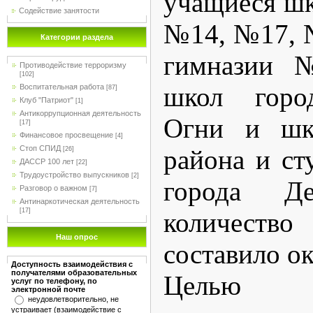
учащиеся ш
Содействие занятости
№14, №17, 
Категории раздела
гимназии №
Противодействие терроризму
[102]
школ город
Воспитательная работа
[87]
Клуб "Патриот"
[1]
Антикоррупционная деятельность
Огни и шко
[17]
Финансовое просвещение
[4]
Стоп СПИД
района и ст
[26]
ДАССР 100 лет
[22]
Трудоустройство выпускников
[2]
города Де
Разговор о важном
[7]
Антинаркотическая деятельность
[17]
количест
Наш опрос
составило ок
Доступность взаимодействия с
получателями образовательных
Целью 
услуг по телефону, по
электронной почте
неудовлетворительно, не
устраивает (взаимодействие с