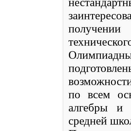
нестанда
заинтер
получении
техническог
Олимпиадны
подготов
возможности
по всем ос
алгебры и 
средней шко