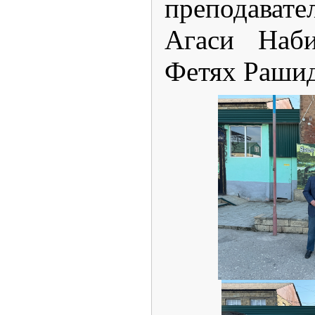
преподава
Агаси Наби
Фетях Раши