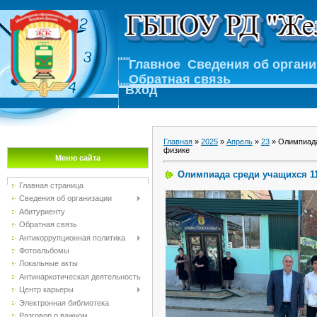
Главное
Сведения об орган
Обратная связь
Вход
Главная
»
2025
»
Апрель
»
23
» Олимпиада
физике
Меню сайта
Олимпиада среди учащихся 11
Главная страница
Сведения об организации
Абитуриенту
Обратная связь
Антикоррупционная политика
Фотоальбомы
Локальные акты
Антинаркотическая деятельность
Центр карьеры
Электронная библиотека
Разговор о важном