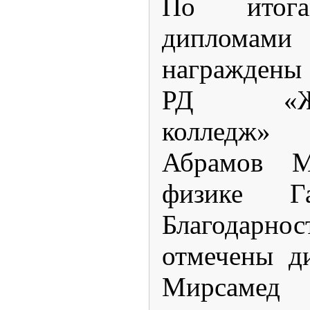
По итог
дипломами 
награждены
РД «Жел
колледж» 
Абрамов 
физике Г
Благодар
отмечены д
Мирсам