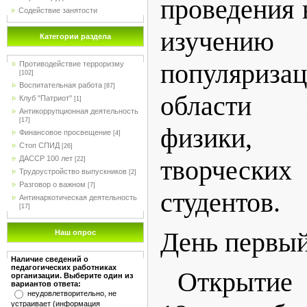
проведения 
Содействие занятости
изучени
Категории раздела
популяриз
Противодействие терроризму
[102]
Воспитательная работа
[87]
области 
Клуб "Патриот"
[1]
Антикоррупционная деятельность
[17]
физики
Финансовое просвещение
[4]
Стоп СПИД
[26]
ДАССР 100 лет
творчески
[22]
Трудоустройство выпускников
[2]
Разговор о важном
[7]
студентов.
Антинаркотическая деятельность
[17]
День первый
Наш опрос
Наличие сведений о
педагогических работниках
Открытие н
организации. Выберите один из
вариантов ответа:
неудовлетворительно, не
устраивает (информация