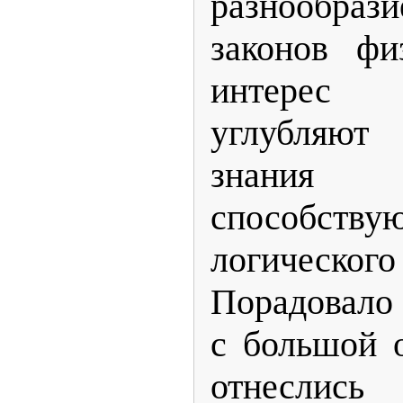
разнообраз
законов фи
интерес
углубляю
знания 
способст
логическ
Порадовало 
с большой 
отнеслись