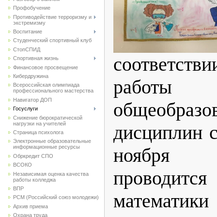
Профобучение
Противодействие терроризму и
экстремизму
Воспитание
Студенческий спортивный клуб
CтопСПИД
соответс
Спортивная жизнь
Финансовое просвещение
Кибердружина
рабо
Всероссийская олимпиада
профессионального мастерства
Навигатор ДОП
общеобразо
Госуслуги
Снижение бюрократической
нагрузки на учителей
дисциплин с
Страница психолога
Электронные образовательные
информационные ресурсы
ноября 
Обркредит СПО
ВСОКО
проводи
Независимая оценка качества
работы колледжа
ВПР
математики
РСМ (Российский союз молодежи)
Архив приема
Охрана труда