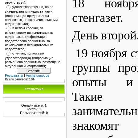
18 нояб
отсутствует);
удовлетворительно, но со
значительными недостатками
стенгазет.
(информация представлена
полностью, но со значительными
недостатками);
в целом хорошо, за
День второй
исключением незначительных
недостатков (информация
представлена полностью, за
исключением незначительных
19 ноября с
недостатков);
отлично, полностью
удовлетворен(а) (информация
размещена полностью, размещена
группы про
актуальная информация);
Результаты
|
Архив опросов
опыты и 
Всего ответов:
104
Статистика
Такие
Онлайн всего:
1
занимат
Гостей:
1
Пользователей:
0
знакомят