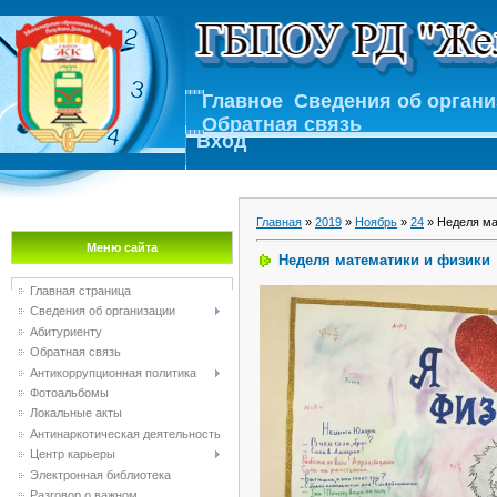
Главное
Сведения об орган
Обратная связь
Вход
Главная
»
2019
»
Ноябрь
»
24
» Неделя ма
Меню сайта
Неделя математики и физики
Главная страница
Сведения об организации
Абитуриенту
Обратная связь
Антикоррупционная политика
Фотоальбомы
Локальные акты
Антинаркотическая деятельность
Центр карьеры
Электронная библиотека
Разговор о важном