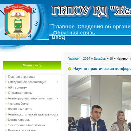
Главное
Сведения об орган
Обратная связь
Вход
Главная
»
2024
»
Декабрь
»
18
» Научно-п
Меню сайта
Научно-практическая конфер
Главная страница
Сведения об организации
Абитуриенту
Обратная связь
Антикоррупционная политика
Фотоальбомы
Локальные акты
Антинаркотическая деятельность
Центр карьеры
Электронная библиотека
Разговор о важном