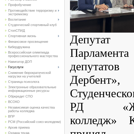
Профобучение
Противодействие терроризму и
экстремизму
Воспитание
Студенческий спортивный клуб
CтопСПИД
Депутат
Спортивная жизнь
Финансовое просвещение
Кибердружина
Парламент
Всероссийская олимпиада
профессионального мастерства
Навигатор ДОП
депутат
Госуслуги
Снижение бюрократической
Дербент»,
нагрузки на учителей
Страница психолога
Электронные образовательные
Студенческ
информационные ресурсы
Обркредит СПО
ВСОКО
РД «Жел
Независимая оценка качества
работы колледжа
колледж» 
ВПР
РСМ (Российский союз молодежи)
Архив приема
принял
Охрана труда