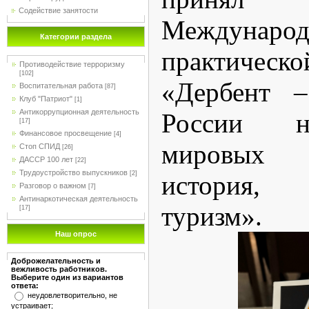
Содействие занятости
Междунар
Категории раздела
практическ
Противодействие терроризму
[102]
«Дербент –
Воспитательная работа
[87]
Клуб "Патриот"
[1]
Антикоррупционная деятельность
России н
[17]
Финансовое просвещение
[4]
мировых 
Стоп СПИД
[26]
ДАССР 100 лет
[22]
Трудоустройство выпускников
[2]
история,
Разговор о важном
[7]
Антинаркотическая деятельность
туризм».
[17]
Наш опрос
Доброжелательность и
вежливость работников.
Выберите один из вариантов
ответа:
неудовлетворительно, не
устраивает;