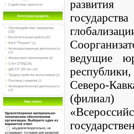
развити
Содействие занятости
государства
Категории раздела
глобализаци
Противодействие терроризму
[102]
Воспитательная работа
[87]
Соорганиза
Клуб "Патриот"
[1]
Антикоррупционная деятельность
[17]
ведущие юр
Финансовое просвещение
[4]
Стоп СПИД
[26]
республик
ДАССР 100 лет
[22]
Трудоустройство выпускников
[2]
Северо-Кав
Разговор о важном
[7]
Антинаркотическая деятельность
[17]
(филиал
Наш опрос
«Всероссий
Удовлетворение материально-
техническим обеспечением
организации. Выберите один из
государстве
вариантов ответ
неудовлетворительно, не
устраивает; (условия для развития