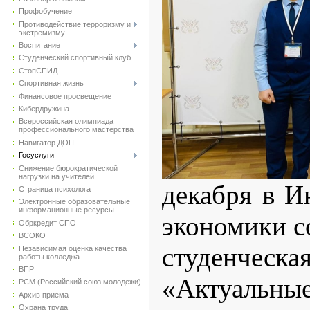
Профобучение
Противодействие терроризму и
экстремизму
Воспитание
Студенческий спортивный клуб
CтопСПИД
Спортивная жизнь
Финансовое просвещение
Кибердружина
Всероссийская олимпиада
профессионального мастерства
Навигатор ДОП
Госуслуги
Снижение бюрократической
нагрузки на учителей
декабря в И
Страница психолога
Электронные образовательные
информационные ресурсы
экономики с
Обркредит СПО
ВСОКО
студенческ
Независимая оценка качества
работы колледжа
ВПР
«Актуаль
РСМ (Российский союз молодежи)
Архив приема
Охрана труда