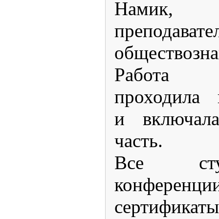
Намик, п
преподавате
обществозна
Работа 
проходила 
и включала
часть.
Все студе
конферен
сертификаты