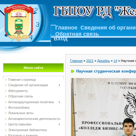
Главное
Сведения об орган
Обратная связь
Вход
Главная
»
2021
»
Декабрь
»
14
» Научная 
Меню сайта
Научная студенческая конфе
Главная страница
Сведения об организации
Абитуриенту
Обратная связь
Антикоррупционная политика
Фотоальбомы
Локальные акты
Антинаркотическая деятельность
Центр карьеры
Электронная библиотека
Разговор о важном