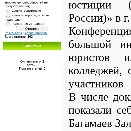
юстиции 
творческих способностей не
предоставлены);
удовлетворительно
России)» в г
в целом хорошо, но есть
недостатки
полностью устраивает
Конфере
Результаты
|
Архив опросов
Всего ответов:
103
большой ин
Статистика
юристов 
Онлайн всего:
1
Гостей:
1
колледжей, 
Пользователей:
0
участнико
В числе док
показали се
Багамаев За