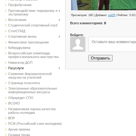
Профобучение
Противодействие терроризму и
экстремизму
Просмотров
:
160
|
Добавил
:
rzk05
|
Рейтинг
:
5.0
/
1
Воспитание
Всего комментариев
:
0
Студенческий спортивный клуб
CтопСПИД
Войдите:
Спортивная жизнь
Финансовое просвещение
Кибердружина
Всероссийская олимпиада
профессионального мастерства
Отправить
Навигатор ДОП
Госуслуги
Снижение бюрократической
нагрузки на учителей
Страница психолога
Электронные образовательные
информационные ресурсы
Обркредит СПО
ВСОКО
Независимая оценка качества
работы колледжа
ВПР
РСМ (Российский союз молодежи)
Архив приема
Охрана труда