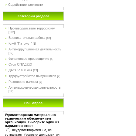
Содействие занятости
Категории раздела
Противодействие терроризму
[102]
Воспитательная работа
[87]
Клуб "Патриот"
[1]
Антикоррупционная деятельность
[17]
Финансовое просвещение
[4]
Стоп СПИД
[26]
ДАССР 100 лет
[22]
Трудоустройство выпускников
[2]
Разговор о важном
[7]
Антинаркотическая деятельность
[17]
Наш опрос
Удовлетворение материально-
техническим обеспечением
организации. Выберите один из
вариантов ответ
неудовлетворительно, не
устраивает; (условия для развития