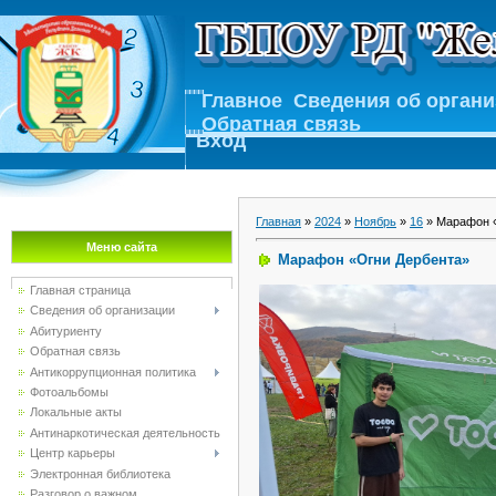
Главное
Сведения об орган
Обратная связь
Вход
Главная
»
2024
»
Ноябрь
»
16
» Марафон 
Меню сайта
Марафон «Огни Дербента»
Главная страница
Сведения об организации
Абитуриенту
Обратная связь
Антикоррупционная политика
Фотоальбомы
Локальные акты
Антинаркотическая деятельность
Центр карьеры
Электронная библиотека
Разговор о важном