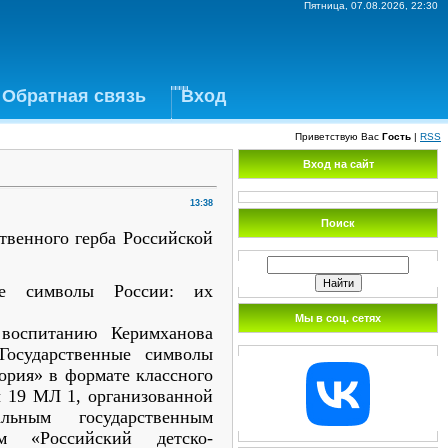
Пятница, 07.08.2026, 22:30
Обратная связь
Вход
Приветствую Вас
Гость
|
RSS
Вход на сайт
13:38
Поиск
ственного герба Российской
ные символы России: их
Мы в соц. сетях
 воспитанию Керимханова
Государственные символы
тория» в формате классного
ы 19 МЛ 1, организованной
льным государственным
м «Российский детско-