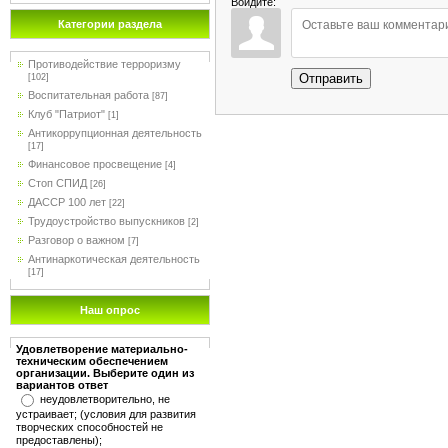
Войдите:
Категории раздела
Противодействие терроризму
Отправить
[102]
Воспитательная работа
[87]
Клуб "Патриот"
[1]
Антикоррупционная деятельность
[17]
Финансовое просвещение
[4]
Стоп СПИД
[26]
ДАССР 100 лет
[22]
Трудоустройство выпускников
[2]
Разговор о важном
[7]
Антинаркотическая деятельность
[17]
Наш опрос
Удовлетворение материально-
техническим обеспечением
организации. Выберите один из
вариантов ответ
неудовлетворительно, не
устраивает; (условия для развития
творческих способностей не
предоставлены);