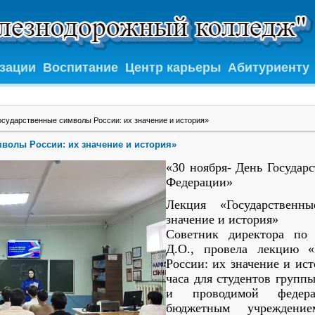
изации
Воспитание
Центр карьеры
Абитуриенту
осударственные символы России: их значение и история»
волы России: их значение и история»
«30 ноября- День Государ
Федерации»
Лекция «Государствен
значение и история»
Советник директора по
Д.О., провела лекцию «
России: их значение и ис
часа для студентов групп
и проводимой федера
бюджетным учреждение