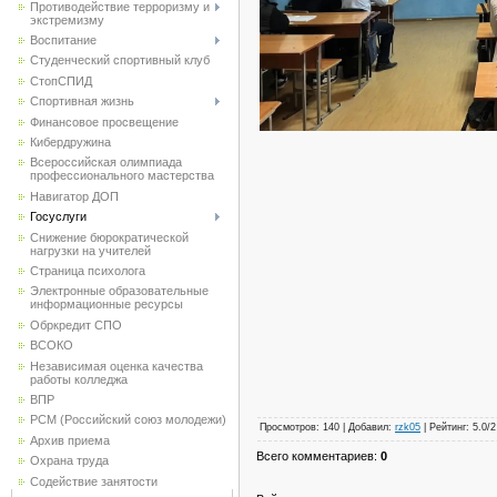
Противодействие терроризму и
экстремизму
Воспитание
Студенческий спортивный клуб
CтопСПИД
Спортивная жизнь
Финансовое просвещение
Кибердружина
Всероссийская олимпиада
профессионального мастерства
Навигатор ДОП
Госуслуги
Снижение бюрократической
нагрузки на учителей
Страница психолога
Электронные образовательные
информационные ресурсы
Обркредит СПО
ВСОКО
Независимая оценка качества
работы колледжа
ВПР
РСМ (Российский союз молодежи)
Просмотров
:
140
|
Добавил
:
rzk05
|
Рейтинг
:
5.0
/
2
Архив приема
Всего комментариев
:
0
Охрана труда
Содействие занятости