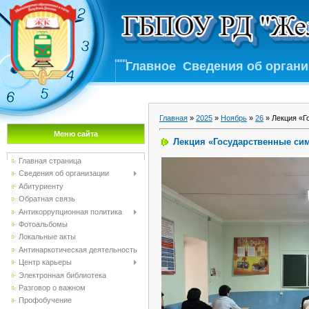
Главное
Сведения об орган
Главная
»
2025
»
Ноябрь
»
26
» Лекция «Г
Меню сайта
Лекция «Государственные сим
Главная страница
Сведения об организации
Абитуриенту
Обратная связь
Антикоррупционная политика
Фотоальбомы
Локальные акты
Антинаркотическая деятельность
Центр карьеры
Электронная библиотека
Разговор о важном
Профобучение