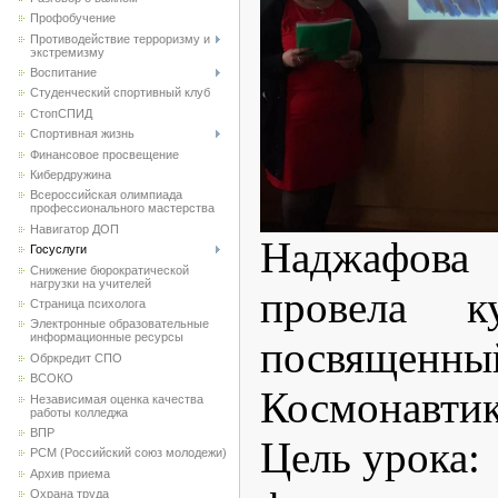
Профобучение
Противодействие терроризму и
экстремизму
Воспитание
Студенческий спортивный клуб
CтопСПИД
Спортивная жизнь
Финансовое просвещение
Кибердружина
Всероссийская олимпиада
профессионального мастерства
Навигатор ДОП
Наджафова 
Госуслуги
Снижение бюрократической
нагрузки на учителей
провела ку
Страница психолога
Электронные образовательные
информационные ресурсы
посвящ
Обркредит СПО
ВСОКО
Космонавтик
Независимая оценка качества
работы колледжа
ВПР
Цель урока:
РСМ (Российский союз молодежи)
Архив приема
Охрана труда