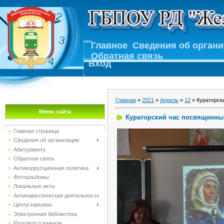
Главное
Сведения об орган
Обратная связь
Вход
Главная
»
2021
»
Апрель
»
12
» Кураторск
Меню сайта
Кураторский час посвященны
Главная страница
Сведения об организации
Абитуриенту
Обратная связь
Антикоррупционная политика
Фотоальбомы
Локальные акты
Антинаркотическая деятельность
Центр карьеры
Электронная библиотека
Разговор о важном