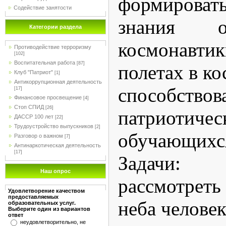
формироват
Содействие занятости
знания о
Категории раздела
космонавт
Противодействие терроризму
[102]
Воспитательная работа
[87]
полетах в ко
Клуб "Патриот"
[1]
Антикоррупционная деятельность
способствов
[17]
Финансовое просвещение
[4]
Стоп СПИД
[26]
патриотиче
ДАССР 100 лет
[22]
Трудоустройство выпускников
[2]
обучающихс
Разговор о важном
[7]
Антинаркотическая деятельность
[17]
Задачи:
Наш опрос
рассмотреть
Удовлетворение качеством
предоставляемых
неба челове
образовательных услуг.
Выберите один из вариантов
ответ
неудовлетворительно, не