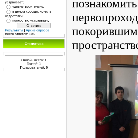
позна
устраивает;
удовлетворительно;
в целом хорошо, но есть
первопроход
недостатки;
полностью устраивает;
покоривш
Результаты
|
Архив опросов
Всего ответов:
105
пространств
Статистика
Онлайн всего:
1
Гостей:
1
Пользователей:
0