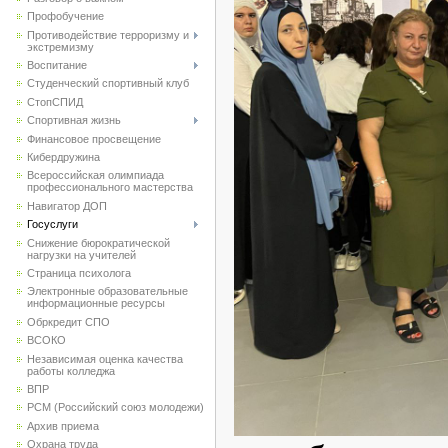
Профобучение
Противодействие терроризму и
экстремизму
Воспитание
Студенческий спортивный клуб
CтопСПИД
Спортивная жизнь
Финансовое просвещение
Кибердружина
Всероссийская олимпиада
профессионального мастерства
Навигатор ДОП
Госуслуги
Снижение бюрократической
нагрузки на учителей
Страница психолога
Электронные образовательные
информационные ресурсы
Обркредит СПО
ВСОКО
Независимая оценка качества
работы колледжа
ВПР
РСМ (Российский союз молодежи)
Архив приема
Охрана труда