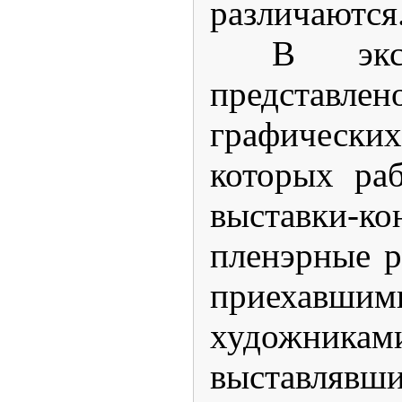
различаются
В экспо
представле
графически
которых ра
выставки-ко
пленэрные р
приехавши
художника
выставля