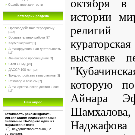
октября в
Содействие занятости
истории ми
Категории раздела
религий
Противодействие терроризму
[102]
Воспитательная работа
[87]
кураторска
Клуб "Патриот"
[1]
Антикоррупционная деятельность
выставке п
[17]
Финансовое просвещение
[4]
Стоп СПИД
[26]
"Кубачинс
ДАССР 100 лет
[22]
Трудоустройство выпускников
[2]
которую по
Разговор о важном
[7]
Антинаркотическая деятельность
[17]
Айнара Эф
Наш опрос
Шамхало
Готовность рекомендовать
организацию родственникам и
Наджафова
знакомым. Выберите один из
вариантов ответа
неудовлетворительно, не
устраивает;