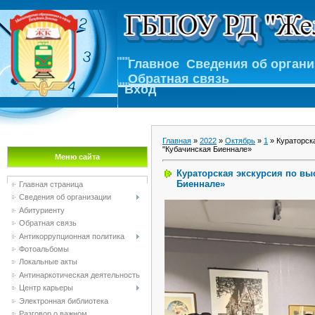
Главное
Сведения об орган
Обратная связь
Вход
Главная
»
2022
»
Октябрь
»
1
» Кураторск
"Кубачинская Биеннале»
Меню сайта
Кураторская экскурсия по вы
Биеннале»
Главная страница
Сведения об организации
Абитуриенту
Обратная связь
Антикоррупционная политика
Фотоальбомы
Локальные акты
Антинаркотическая деятельность
Центр карьеры
Электронная библиотека
Разговор о важном