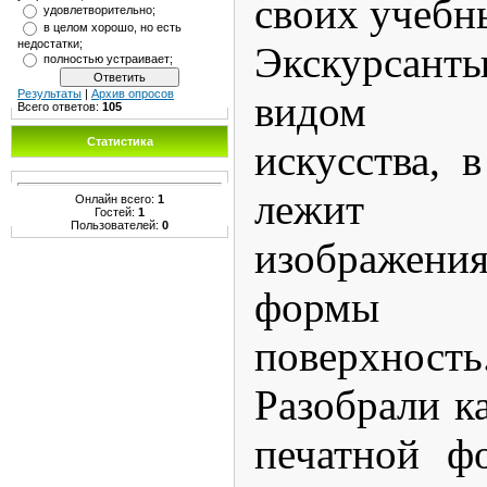
своих учебн
удовлетворительно;
в целом хорошо, но есть
недостатки;
Экскурсант
полностью устраивает;
Результаты
|
Архив опросов
видом изо
Всего ответов:
105
Статистика
искусства, 
лежит п
Онлайн всего:
1
Гостей:
1
Пользователей:
0
изображен
формы н
поверхность
Разобрали к
печатной ф