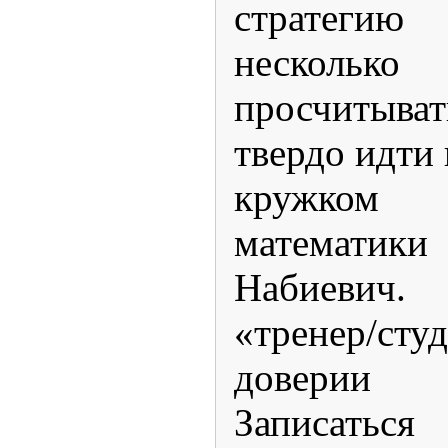
стратеги
несколько
просчитыва
твердо идти 
кружком 
математики
Набиеви
«тренер/студ
доверии
Записатьс