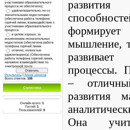
развити
участниками образовательного
процесса не обеспечено);
удовлетворительно, но со
способност
значительными недостатками
(обеспечена работа телефона
горячей линии, взаимодействие с
участниками образовательного
формируе
процесса
в целом хорошо, за
исключением незначительных
мышление, т
недостатков (обеспечена работа
телефона горячей линии
отлично, полностью
развивает 
удовлетворен(а) (Обеспечена
работа телефона горячей линии,
налажено взаимодействие по
процессы. 
электронной почте
Результаты
|
Архив опросов
Всего ответов:
106
– отличны
Статистика
развития м
Онлайн всего:
1
аналитическ
Гостей:
1
Пользователей:
0
Она учит