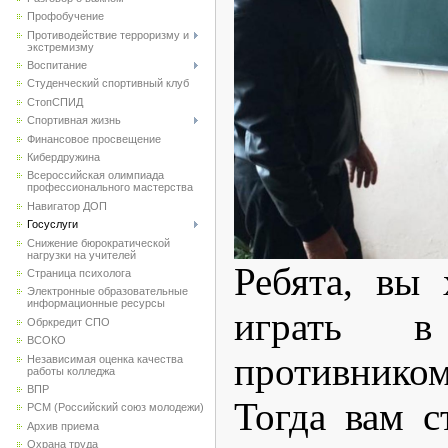
Профобучение
Противодействие терроризму и
экстремизму
Воспитание
Студенческий спортивный клуб
CтопСПИД
Спортивная жизнь
Финансовое просвещение
Кибердружина
Всероссийская олимпиада
профессионального мастерства
Навигатор ДОП
Госуслуги
Снижение бюрократической
нагрузки на учителей
Ребята, вы 
Страница психолога
Электронные образовательные
информационные ресурсы
играть 
Обркредит СПО
ВСОКО
противнико
Независимая оценка качества
работы колледжа
ВПР
Тогда вам с
РСМ (Российский союз молодежи)
Архив приема
Охрана труда