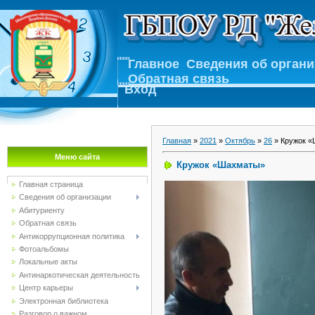
Главное
Сведения об орган
Обратная связь
Вход
Главная
»
2021
»
Октябрь
»
26
» Кружок 
Меню сайта
Кружок «Шахматы»
Главная страница
Сведения об организации
Абитуриенту
Обратная связь
Антикоррупционная политика
Фотоальбомы
Локальные акты
Антинаркотическая деятельность
Центр карьеры
Электронная библиотека
Разговор о важном