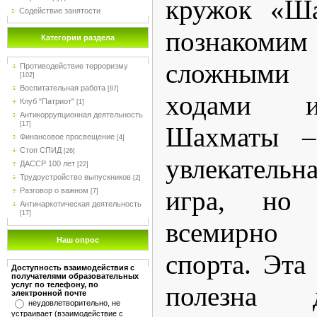
кружок «Ша
Содействие занятости
познакоми
Категории раздела
сложными 
Противодействие терроризму
[102]
Воспитательная работа
[87]
ходами и
Клуб "Патриот"
[1]
Антикоррупционная деятельность
[17]
Шахматы –
Финансовое просвещение
[4]
Стоп СПИД
[26]
увлекатель
ДАССР 100 лет
[22]
Трудоустройство выпускников
[2]
игра, но
Разговор о важном
[7]
Антинаркотическая деятельность
[17]
всемирно 
Наш опрос
спорта. Эта
Доступность взаимодействия с
получателями образовательных
услуг по телефону, по
полезна 
электронной почте
неудовлетворительно, не
устраивает (взаимодействие с