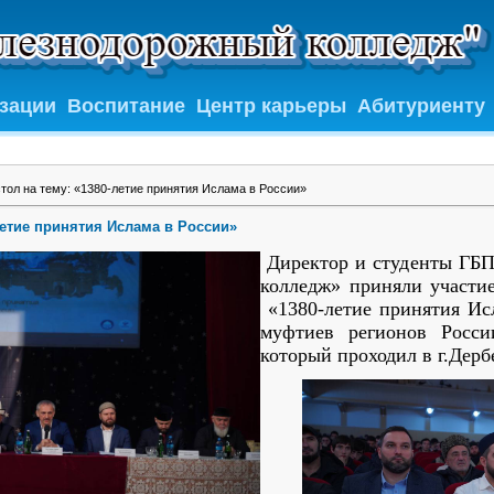
изации
Воспитание
Центр карьеры
Абитуриенту
тол на тему: «1380-летие принятия Ислама в России»
летие принятия Ислама в России»
Директор и студенты ГБ
колледж» приняли участие
«1380-летие принятия Ис
муфтиев регионов Росси
который проходил в г.Дерб