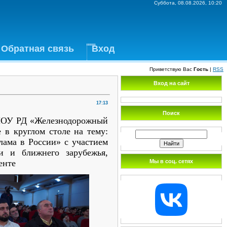
Суббота, 08.08.2026, 10:20
Обратная связь
Вход
Приветствую Вас
Гость
|
RSS
Вход на сайт
17:13
Поиск
ПОУ РД «Железнодорожный
 в круглом столе на тему:
лама в России» с участием
и и ближнего зарубежья,
Мы в соц. сетях
енте