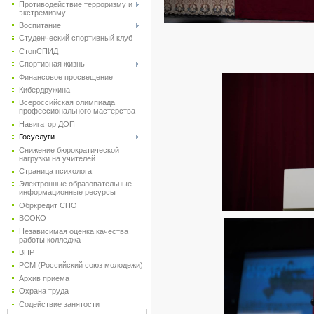
Противодействие терроризму и
экстремизму
Воспитание
Студенческий спортивный клуб
CтопСПИД
Спортивная жизнь
Финансовое просвещение
Кибердружина
Всероссийская олимпиада
профессионального мастерства
Навигатор ДОП
Госуслуги
Снижение бюрократической
нагрузки на учителей
Страница психолога
Электронные образовательные
информационные ресурсы
Обркредит СПО
ВСОКО
Независимая оценка качества
работы колледжа
ВПР
РСМ (Российский союз молодежи)
Архив приема
Охрана труда
Содействие занятости