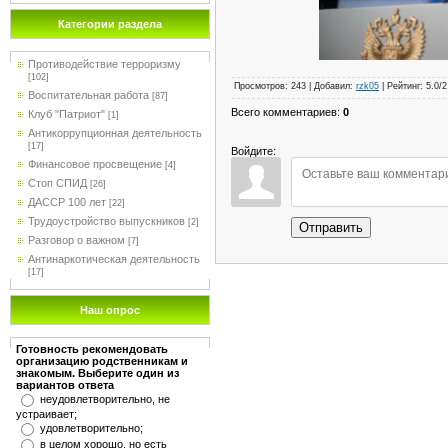
Категории раздела
Противодействие терроризму
[102]
Просмотров
:
243
|
Добавил
:
rzk05
|
Рейтинг
:
5.0
/
2
Воспитательная работа
[87]
Всего комментариев
:
0
Клуб "Патриот"
[1]
Антикоррупционная деятельность
[17]
Войдите:
Финансовое просвещение
[4]
Стоп СПИД
[26]
ДАССР 100 лет
[22]
Трудоустройство выпускников
[2]
Отправить
Разговор о важном
[7]
Антинаркотическая деятельность
[17]
Наш опрос
Готовность рекомендовать
организацию родственникам и
знакомым. Выберите один из
вариантов ответа
неудовлетворительно, не
устраивает;
удовлетворительно;
в целом хорошо, но есть