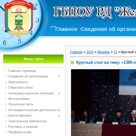
Главное
Сведения об орган
Главная
»
2023
»
Декабрь
»
21
» Круглый с
Меню сайта
Круглый стол на тему: «1380-
Главная страница
Сведения об организации
Абитуриенту
Обратная связь
Антикоррупционная политика
Фотоальбомы
Локальные акты
Антинаркотическая деятельность
Центр карьеры
Электронная библиотека
Разговор о важном
Профобучение