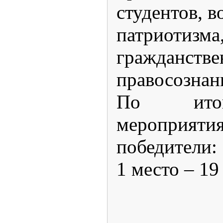
студентов, в
патриотизма
граждан
правосознан
По итог
мероприяти
победители:
1 место – 1
2 