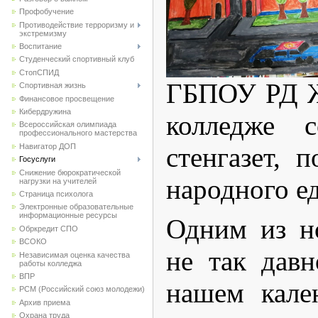
Профобучение
Противодействие терроризму и
экстремизму
Воспитание
Студенческий спортивный клуб
CтопСПИД
ГБПОУ РД Ж
Спортивная жизнь
Финансовое просвещение
Кибердружина
колледже с
Всероссийская олимпиада
профессионального мастерства
Навигатор ДОП
стенгазет,
Госуслуги
Снижение бюрократической
народного е
нагрузки на учителей
Страница психолога
Электронные образовательные
информационные ресурсы
Одним из н
Обркредит СПО
ВСОКО
не так дав
Независимая оценка качества
работы колледжа
ВПР
нашем кале
РСМ (Российский союз молодежи)
Архив приема
Охрана труда