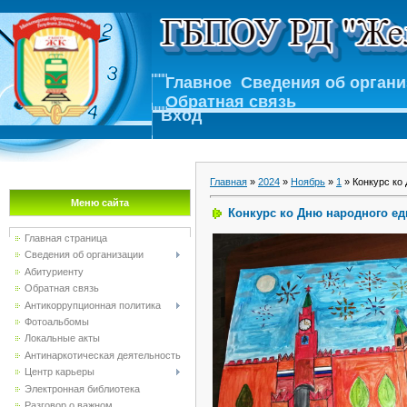
Главное
Сведения об орган
Обратная связь
Вход
Главная
»
2024
»
Ноябрь
»
1
» Конкурс ко 
Меню сайта
Конкурс ко Дню народного ед
Главная страница
Сведения об организации
Абитуриенту
Обратная связь
Антикоррупционная политика
Фотоальбомы
Локальные акты
Антинаркотическая деятельность
Центр карьеры
Электронная библиотека
Разговор о важном