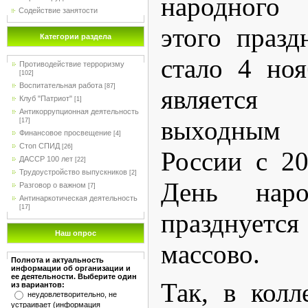
народного 
Содействие занятости
этого празд
Категории раздела
стало 4 ноя
Противодействие терроризму
[102]
Воспитательная работа
[87]
является
Клуб "Патриот"
[1]
Антикоррупционная деятельность
выходным
[17]
Финансовое просвещение
[4]
Стоп СПИД
[26]
России с 20
ДАССР 100 лет
[22]
Трудоустройство выпускников
[2]
День наро
Разговор о важном
[7]
Антинаркотическая деятельность
[17]
празднуе
Наш опрос
массово.
Полнота и актуальность
информации об организации и
ее деятельности. Выберите один
Так, в кол
из вариантов:
неудовлетворительно, не
устраивает (информация