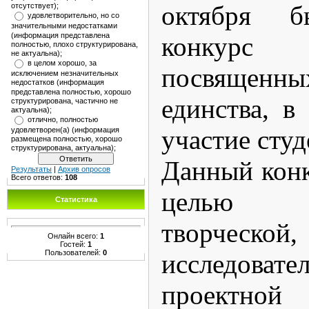
октября б
отсутствует);
удовлетворительно, но со
значительными недостатками
(информация представлена
конкурс
полностью, плохо структурирована,
не актуальна);
в целом хорошо, за
посвященны
исключением незначительных
недостатков (информация
представлена полностью, хорошо
единства, в
структурирована, частично не
актуальна);
отлично, полностью
участие студ
удовлетворен(а) (информация
размещена полностью, хорошо
структурирована, актуальна);
Данный конк
Результаты
|
Архив опросов
Всего ответов:
108
целью ст
Статистика
творчес
Онлайн всего:
1
Гостей:
1
Пользователей:
0
исследо
проектной