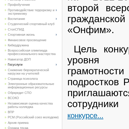
второй всер
Профобучение
Противодействие терроризму и
экстремизму
гражданск
Воспитание
Студенческий спортивный клуб
«Онфим».
CтопСПИД
Спортивная жизнь
Финансовое просвещение
Кибердружина
Цель конку
Всероссийская олимпиада
профессионального мастерства
уровня 
Навигатор ДОП
Госуслуги
грамотн
Снижение бюрократической
нагрузки на учителей
подростков 
Страница психолога
Электронные образовательные
информационные ресурсы
приглашаю
Обркредит СПО
ВСОКО
сотрудник
Независимая оценка качества
работы колледжа
ВПР
конкурсе...
РСМ (Российский союз молодежи)
Архив приема
Охрана труда