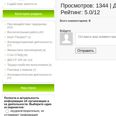
Содействие занятости
Просмотров
:
1344
|
Рейтинг
:
5.0
/
12
Категории раздела
Всего комментариев
:
0
Противодействие терроризму
[102]
Войдите:
Воспитательная работа
[87]
Клуб "Патриот"
[1]
Антикоррупционная деятельность
[17]
Финансовое просвещение
Отправить
[4]
Стоп СПИД
[26]
ДАССР 100 лет
[22]
Трудоустройство выпускников
[2]
Разговор о важном
[7]
Антинаркотическая деятельность
[17]
Наш опрос
Полнота и актуальность
информации об организации и
ее деятельности. Выберите один
из вариантов:
неудовлетворительно, не
устраивает (информация