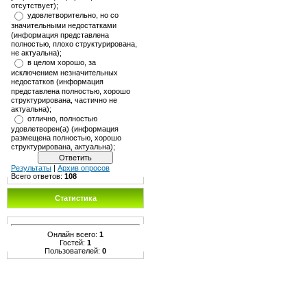
отсутствует);
удовлетворительно, но со
значительными недостатками
(информация представлена
полностью, плохо структурирована,
не актуальна);
в целом хорошо, за
исключением незначительных
недостатков (информация
представлена полностью, хорошо
структурирована, частично не
актуальна);
отлично, полностью
удовлетворен(а) (информация
размещена полностью, хорошо
структурирована, актуальна);
Результаты
|
Архив опросов
Всего ответов:
108
Статистика
Онлайн всего:
1
Гостей:
1
Пользователей:
0