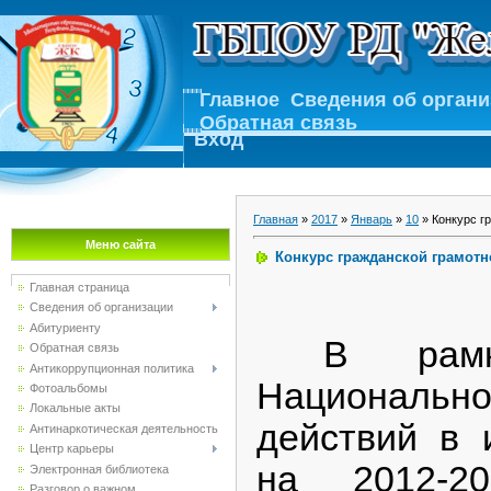
Главное
Сведения об орган
Обратная связь
Вход
Главная
»
2017
»
Январь
»
10
» Конкурс г
Меню сайта
Конкурс гражданской грамот
Главная страница
Сведения об организации
Абитуриенту
В рамк
Обратная связь
Антикоррупционная политика
Националь
Фотоальбомы
Локальные акты
действий в
Антинаркотическая деятельность
Центр карьеры
на 2012-201
Электронная библиотека
Разговор о важном