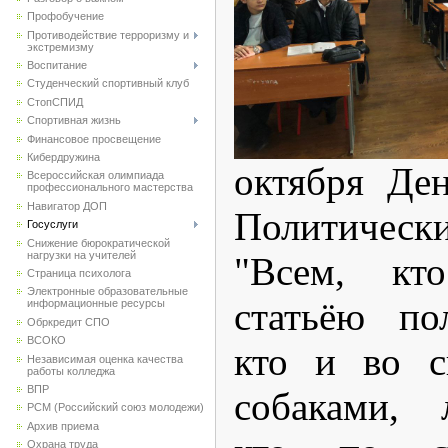
Профобучение
Противодействие терроризму и
экстремизму
Воспитание
Студенческий спортивный клуб
CтопСПИД
Спортивная жизнь
Финансовое просвещение
Кибердружина
октября Де
Всероссийская олимпиада
профессионального мастерства
Навигатор ДОП
Политически
Госуслуги
Снижение бюрократической
нагрузки на учителей
"Всем, кт
Страница психолога
Электронные образовательные
статьёю по
информационные ресурсы
Обркредит СПО
ВСОКО
кто и во с
Независимая оценка качества
работы колледжа
ВПР
собаками, 
РСМ (Российский союз молодежи)
Архив приема
Охрана труда