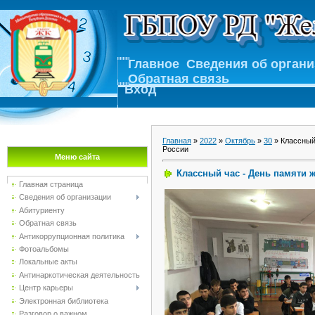
Главное
Сведения об орган
Обратная связь
Вход
Главная
»
2022
»
Октябрь
»
30
» Классный
России
Меню сайта
Классный час - День памяти 
Главная страница
Сведения об организации
Абитуриенту
Обратная связь
Антикоррупционная политика
Фотоальбомы
Локальные акты
Антинаркотическая деятельность
Центр карьеры
Электронная библиотека
Разговор о важном