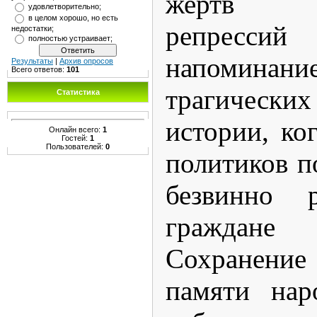
жертв п
удовлетворительно;
в целом хорошо, но есть
репресси
недостатки;
полностью устраивает;
напомин
Результаты
|
Архив опросов
Всего ответов:
101
трагическ
Статистика
истории, ко
Онлайн всего:
1
Гостей:
1
Пользователей:
0
политиков п
безвинно р
граждане 
Сохранени
памяти нар