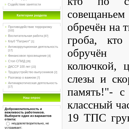
кто по су
Содействие занятости
совещань
Категории раздела
обречён на 
Противодействие терроризму
[102]
гроба, кто
Воспитательная работа
[87]
Клуб "Патриот"
[1]
Антикоррупционная деятельность
обручён
[17]
Финансовое просвещение
[4]
Стоп СПИД
колючкой, 
[26]
ДАССР 100 лет
[22]
Трудоустройство выпускников
[2]
слезы и ско
Разговор о важном
[7]
Антинаркотическая деятельность
[17]
память!"- с
Наш опрос
классный ча
Доброжелательность и
вежливость работников.
19 ТПС гру
Выберите один из вариантов
ответа:
неудовлетворительно, не
устраивает;