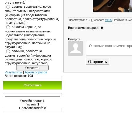
отсутствует);
удовлетворительно, но со
значительными недостатками
(информация представлена
полностью, плохо структурирована,
Просмотров
:
510
|
Добавил
:
rzk05
|
Рейтинг
:
5.0
/
2
не актуальна);
в целом хорошо, за
Всего комментариев
:
0
исключением незначительных
недостатков (информация
Войдите:
представлена полностью, хорошо
структурирована, частично не
актуальна);
отлично, полностью
удовлетворен(а) (информация
размещена полностью, хорошо
Отправить
структурирована, актуальна);
Результаты
|
Архив опросов
Всего ответов:
108
Статистика
Онлайн всего:
1
Гостей:
1
Пользователей:
0