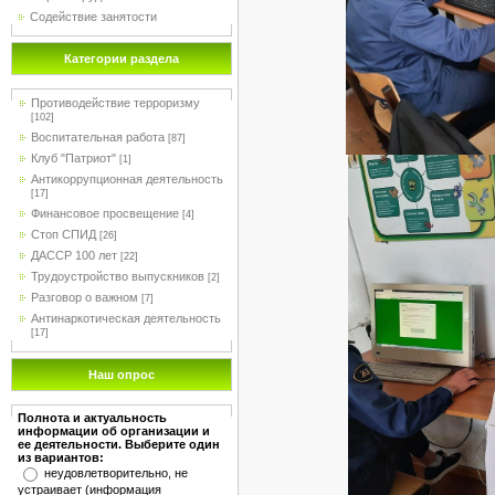
Содействие занятости
Категории раздела
Противодействие терроризму
[102]
Воспитательная работа
[87]
Клуб "Патриот"
[1]
Антикоррупционная деятельность
[17]
Финансовое просвещение
[4]
Стоп СПИД
[26]
ДАССР 100 лет
[22]
Трудоустройство выпускников
[2]
Разговор о важном
[7]
Антинаркотическая деятельность
[17]
Наш опрос
Полнота и актуальность
информации об организации и
ее деятельности. Выберите один
из вариантов:
неудовлетворительно, не
устраивает (информация