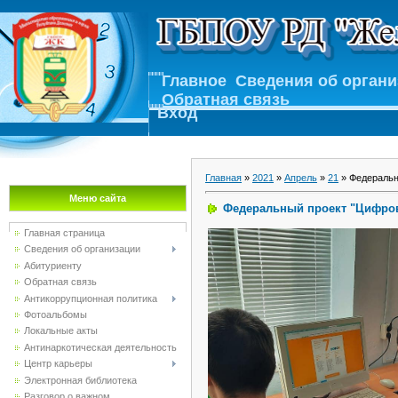
Главное
Сведения об орган
Обратная связь
Вход
Главная
»
2021
»
Апрель
»
21
» Федеральн
Меню сайта
Федеральный проект "Цифров
Главная страница
Сведения об организации
Абитуриенту
Обратная связь
Антикоррупционная политика
Фотоальбомы
Локальные акты
Антинаркотическая деятельность
Центр карьеры
Электронная библиотека
Разговор о важном