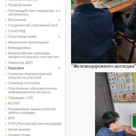
Профобучение
Противодействие терроризму и
экстремизму
Воспитание
Студенческий спортивный клуб
CтопСПИД
Спортивная жизнь
Финансовое просвещение
Кибердружина
Всероссийская олимпиада
профессионального мастерства
Навигатор ДОП
"Железнодорожного колледжа
Госуслуги
Снижение бюрократической
нагрузки на учителей
Страница психолога
Электронные образовательные
информационные ресурсы
Обркредит СПО
ВСОКО
Независимая оценка качества
работы колледжа
ВПР
РСМ (Российский союз молодежи)
Архив приема
Охрана труда