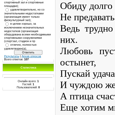
Обиду долго 
спортивный зал и спортивные
площадки);
удовлетворительно, но со
Не предавать
значительными недостатками
(организация имеет только
физкультурный зал);
в целом хорошо, за
Ведь трудно
исключением незначительных
недостатков (организация
оборудована всеми необходимыми
них.
спортивными сооружениями
(спортзал, стадион и пр
отлично, полностью
Любовь пус
удовлетворен(а);
Результаты
|
Архив опросов
остынет,
Всего ответов:
107
Статистика
Пускай удача
И чуждою жес
Онлайн всего:
1
Гостей:
1
Пользователей:
0
А птица счас
Еще хотим м