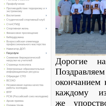
Профобучение
Противодействие терроризму и
экстремизму
Воспитание
Студенческий спортивный клуб
CтопСПИД
Спортивная жизнь
Финансовое просвещение
Кибердружина
Всероссийская олимпиада
профессионального мастерства
Навигатор ДОП
Госуслуги
Снижение бюрократической
Дорогие на
нагрузки на учителей
Страница психолога
Поздравляе
Электронные образовательные
информационные ресурсы
Обркредит СПО
окончанием 
ВСОКО
Независимая оценка качества
работы колледжа
каждому и
ВПР
РСМ (Российский союз молодежи)
же упорств
Архив приема
Охрана труда