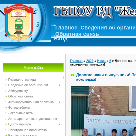
Главное
Сведения об орган
Обратная связь
Вход
Главная
»
2021
»
Июль
»
6
» Дорогие наши
окончанием колледжа!
Меню сайта
Дорогие наши выпускники! П
колледжа!
Главная страница
Сведения об организации
Абитуриенту
Обратная связь
Антикоррупционная политика
Фотоальбомы
Локальные акты
Антинаркотическая деятельность
Центр карьеры
Электронная библиотека
Разговор о важном