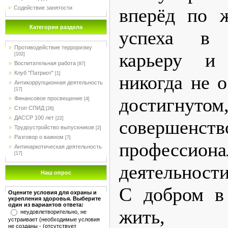
Содействие занятости
вперёд по ж
Категории раздела
успеха в 
Противодействие терроризму
карьеру и
[102]
Воспитательная работа
[87]
Клуб "Патриот"
[1]
никогда не о
Антикоррупционная деятельность
[17]
достигнуто
Финансовое просвещение
[4]
Стоп СПИД
[26]
ДАССР 100 лет
[22]
совершен
Трудоустройство выпускников
[2]
Разговор о важном
[7]
профессиона
Антинаркотическая деятельность
[17]
деятельности
Наш опрос
С добром в
Оцените условия для охраны и
укрепления здоровья. Выберите
один из вариантов ответа:
жить,
неудовлетворительно, не
устраивает (необходимые условия
не созданы - (отсутствует