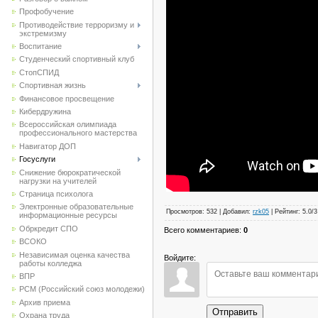
Профобучение
Противодействие терроризму и
экстремизму
Воспитание
Студенческий спортивный клуб
CтопСПИД
Спортивная жизнь
Финансовое просвещение
Кибердружина
Всероссийская олимпиада
профессионального мастерства
Навигатор ДОП
Госуслуги
Снижение бюрократической
нагрузки на учителей
Страница психолога
Электронные образовательные
Просмотров
:
532
|
Добавил
:
rzk05
|
Рейтинг
:
5.0
/
3
информационные ресурсы
Обркредит СПО
Всего комментариев
:
0
ВСОКО
Независимая оценка качества
Войдите:
работы колледжа
ВПР
РСМ (Российский союз молодежи)
Архив приема
Отправить
Охрана труда