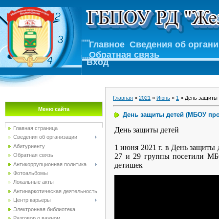
Главное
Сведения об орган
Обратная связь
Вход
Главная
»
2021
»
Июнь
»
1
» День защиты
Меню сайта
День защиты детей (МБОУ про
Главная страница
День защиты детей
Сведения об организации
Абитуриенту
1 июня 2021 г. в День защиты 
Обратная связь
27 и 29 группы посетили МБ
детишек
Антикоррупционная политика
Фотоальбомы
Локальные акты
Антинаркотическая деятельность
Центр карьеры
Электронная библиотека
Разговор о важном