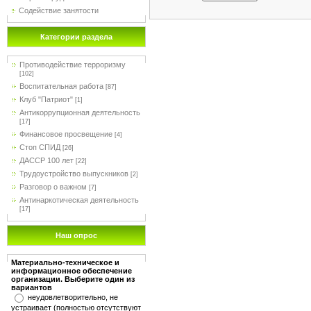
Содействие занятости
Категории раздела
Противодействие терроризму
[102]
Воспитательная работа
[87]
Клуб "Патриот"
[1]
Антикоррупционная деятельность
[17]
Финансовое просвещение
[4]
Стоп СПИД
[26]
ДАССР 100 лет
[22]
Трудоустройство выпускников
[2]
Разговор о важном
[7]
Антинаркотическая деятельность
[17]
Наш опрос
Материально-техническое и
информационное обеспечение
организации. Выберите один из
вариантов
неудовлетворительно, не
устраивает (полностью отсутствуют