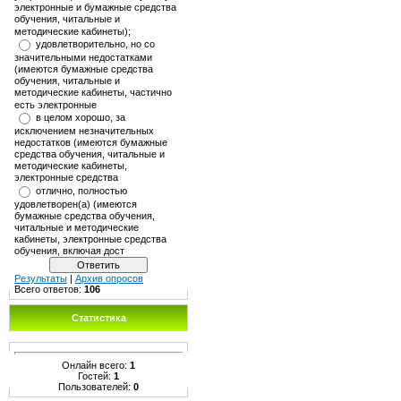
электронные и бумажные средства
обучения, читальные и
методические кабинеты);
удовлетворительно, но со
значительными недостатками
(имеются бумажные средства
обучения, читальные и
методические кабинеты, частично
есть электронные
в целом хорошо, за
исключением незначительных
недостатков (имеются бумажные
средства обучения, читальные и
методические кабинеты,
электронные средства
отлично, полностью
удовлетворен(а) (имеются
бумажные средства обучения,
читальные и методические
кабинеты, электронные средства
обучения, включая дост
Результаты
|
Архив опросов
Всего ответов:
106
Статистика
Онлайн всего:
1
Гостей:
1
Пользователей:
0