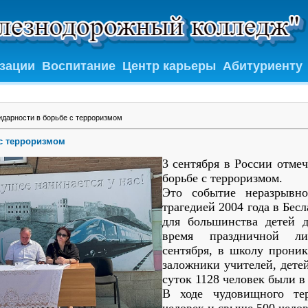
изации
Воспитание
Центр карьеры
Абитуриенту
идарности в борьбе с терроризмом
 с терроризмом
3 сентября в России отме
борьбе с терроризмом.
Это событие неразрывно
трагедией 2004 года в Бесл
для большинства детей 
время праздничной л
сентября, в школу прони
заложники учителей, дете
суток 1128 человек были в
В ходе чудовищного те