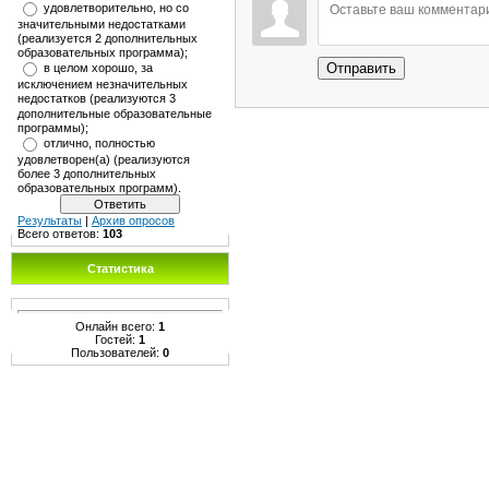
удовлетворительно, но со
значительными недостатками
(реализуется 2 дополнительных
образовательных программа);
Отправить
в целом хорошо, за
исключением незначительных
недостатков (реализуются 3
дополнительные образовательные
программы);
отлично, полностью
удовлетворен(а) (реализуются
более 3 дополнительных
образовательных программ).
Результаты
|
Архив опросов
Всего ответов:
103
Статистика
Онлайн всего:
1
Гостей:
1
Пользователей:
0