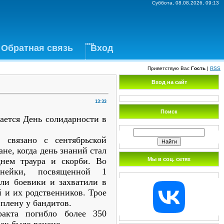
Суббота, 08.08.2026, 09:13
Обратная связь
Вход
Приветствую Вас
Гость
|
RSS
Вход на сайт
13:33
Поиск
чается День солидарности в
 связано с сентябрьской
ане, когда день знаний стал
Мы в соц. сетях
днем траура и скорби. Во
инейки, посвященной 1
кли боевики и захватили в
й и их родственников. Трое
 плену у бандитов.
ракта погибло более 350