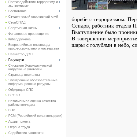
Противодействие терроризму и
экстремизму
Воспитание
Студенческий спортивный клуб
борьбе с терроризмом. Пе
CтопСПИД
Сеидов, работник отдела 
Спортивная жизнь
Выступление было проник
Финансовое просвещение
В завершении мероприяти
Кибердружина
шары с голубями в небо, с
Всероссийская олимпиада
профессионального мастерства
Навигатор ДОП
Госуслуги
Снижение бюрократической
нагрузки на учителей
Страница психолога
Электронные образовательные
информационные ресурсы
Обркредит СПО
ВСОКО
Независимая оценка качества
работы колледжа
ВПР
РСМ (Российский союз молодежи)
Архив приема
Охрана труда
Содействие занятости