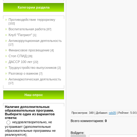
Категории раздела
Противодействие терроризму
[102]
Воспитательная работа
[87]
Клуб "Патриот"
[1]
Антикоррупционная деятельность
[17]
Финансовое просвещение
[4]
Стоп СПИД
[26]
ДАССР 100 лет
[22]
Трудоустройство выпускников
[2]
Разговор о важном
[7]
Антинаркотическая деятельность
[17]
Наш опрос
Наличие дополнительных
образовательных программ.
Просмотров
:
349
|
Добавил
:
rzk05
|
Рейтинг
:
5.0
/
1
Выберите один из вариантов
ответа:
Всего комментариев
:
0
неудовлетворительно, не
устраивает (дополнительные
образовательные программы не
Войдите:
реализуются);