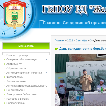
Главное
Сведения об орган
Главная
»
2022
»
Сентябрь
»
3
» День сол
Меню сайта
День солидарности в борьбе
Главная страница
Сведения об организации
Абитуриенту
Обратная связь
Антикоррупционная политика
Фотоальбомы
Локальные акты
Антинаркотическая деятельность
Центр карьеры
Электронная библиотека
Разговор о важном
Профобучение