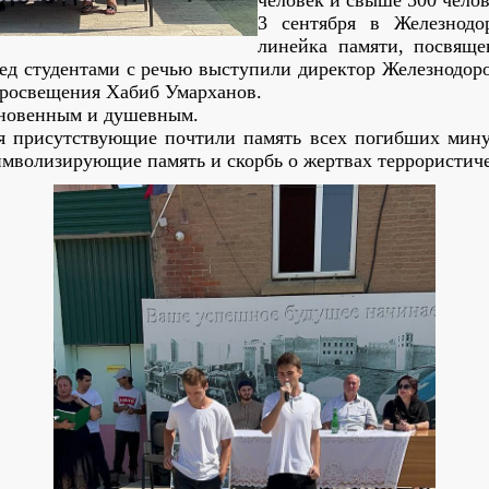
человек и свыше 500 челов
3 сентября в Железнод
линейка памяти, посвящ
ред студентами с речью выступили директор Железнодо
Просвещения Хабиб Умарханов.
новенным и душевным.
я присутствующие почтили память всех погибших мину
имволизирующие память и скорбь о жертвах террористиче